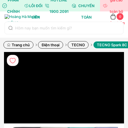
PHẨM
HOTLINE
giá cao
LỖI ĐỔI
CHUYỂN
CHÍNH
1900.2091
toàn bộ
0
LIỀN
TOÀN
HÃNG
sản phẩm
(*)
QUỐC
Trang chủ
Điện thoại
TECNO
TECNO Spark 8C