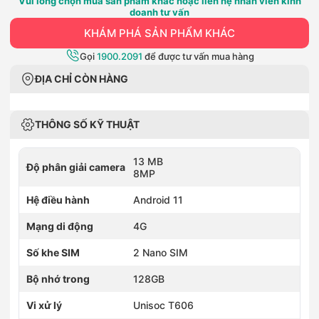
Vui lòng chọn mua sản phẩm khác hoặc liên hệ nhân viên kinh
doanh tư vấn
KHÁM PHÁ SẢN PHẨM KHÁC
Gọi
1900.2091
để được tư vấn mua hàng
ĐỊA CHỈ CÒN HÀNG
THÔNG SỐ KỸ THUẬT
13 MB
Độ phân giải camera
8MP
Hệ điều hành
Android 11
Mạng di động
4G
Số khe SIM
2 Nano SIM
Bộ nhớ trong
128GB
Vi xử lý
Unisoc T606