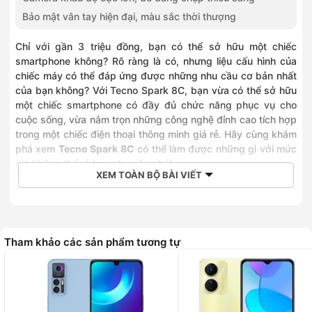
Bảo mật vân tay hiện đại, màu sắc thời thượng
Chỉ với gần 3 triệu đồng, bạn có thể sở hữu một chiếc
smartphone không? Rõ ràng là có, nhưng liệu cấu hình của
chiếc máy có thể đáp ứng được những nhu cầu cơ bản nhất
của bạn không? Với Tecno Spark 8C, bạn vừa có thể sở hữu
một chiếc smartphone có đầy đủ chức năng phục vụ cho
cuộc sống, vừa nắm trọn những công nghệ đỉnh cao tích hợp
trong một chiếc điện thoại thông minh giá rẻ. Hãy cùng khám
phá xem
Tecno Spark 8C
có thể làm được những gì với mức
giá không thể rẻ hơn như vậy nhé!
XEM TOÀN BỘ BÀI VIẾT
Pin khủng 5000mAh bền bỉ cả ngày
Một điều bất tiện của những chiếc smartphone, đó là sự hạn
chế của thời lượng pin. Chắc chắn, không ai muốn luôn phải
Tham khảo các sản phẩm tương tự
mang theo bộ sạc hoặc chiếc sạc dự phòng bên mình. Do
đó, bạn cần một chiếc smartphone có thời lượng pin đủ để
đáp ứng nhu cầu sử dụng trong ít nhất là một ngày. Tecno
Spark 8C được trang bị thời lượng pin lên tới 5000mAh.