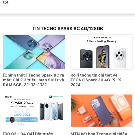
tốt!
TIN TECNO SPARK 8C 4G/128GB
[Chính thức] Tecno Spark 8C ra
Rò rỉ thông tin chi tiết về
mắt: Giá 2.3 triệu, màn 90Hz và
TECNO Spark 30 4G
15-10-
RAM 6GB.
22-02-2022
2024
[30.03 – 04.04] Đặt trước
MTN kết hợp Tecno giới thiệu