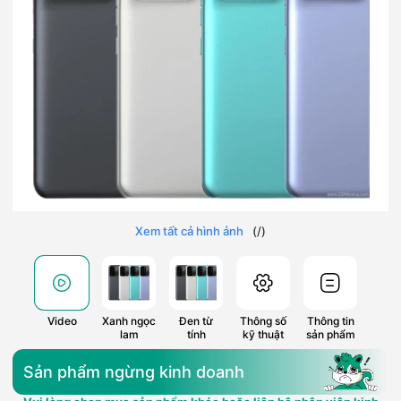
Xem tất cả hình ảnh
(
/
)
Video
Xanh ngọc
Đen từ
Thông số
Thông tin
lam
tính
kỹ thuật
sản phẩm
Sản phẩm ngừng kinh doanh