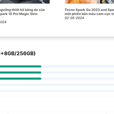
8GB/256GB) đã thật sự làm rất tốt trong
gưỡng thiết kế bằng da của
Tecno Spark Go 2023 and Spar
park 10 Pro Magic Skin
mắt phiên bản màu cam cực t
người đón nhận với những cải tiến mới mẻ
02-05-2024
ở hữu chiếc điện thoại này tại Hoàng Hà
2024
(8+8GB/256GB)