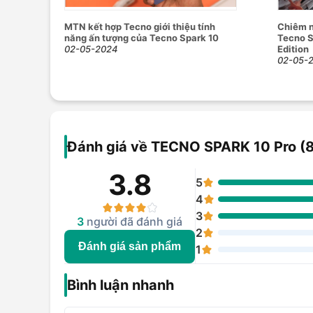
công việc mà không bị gián đoạn quá lâu.
Nhìn chung, điện thoại di động TECNO SPARK 10 Pro (
MTN kết hợp Tecno giới thiệu tính
Chiêm n
năng ấn tượng của Tecno Spark 10
Tecno S
tầm giá phải chăng. Điện thoại hứa hẹn sẽ được nhiều 
02-05-2024
Edition
và thú vị. Bạn có thể tham khảo thêm thông tin và s
02-05-
Mobile.
Đánh giá về TECNO SPARK 10 Pro 
3.8
5
4
3
3
người đã đánh giá
2
Đánh giá sản phẩm
1
Bình luận nhanh