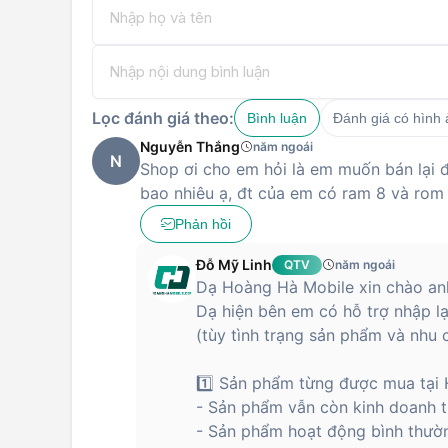
Lọc đánh giá theo:
Bình luận
Đánh giá có hình
Nguyễn Thắng
năm ngoái
N
Shop ơi cho em hỏi là em muốn bán lại đ
bao nhiêu ạ, đt của em có ram 8 và rom
Phản hồi
Đỗ Mỹ Linh
QTV
năm ngoái
Dạ Hoàng Hà Mobile xin chào anh
Dạ hiện bên em có hỗ trợ nhập l
(tùy tình trạng sản phẩm và nhu 
1️⃣ Sản phẩm từng được mua tại 
- Sản phẩm vẫn còn kinh doanh 
- Sản phẩm hoạt động bình thường