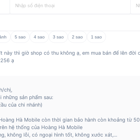
 ảnh
5 sao
4 sao
3 sao
2 sao
1 sao
t này thì giờ shop có thu không ạ, em mua bán để lên đời c
 256 ạ
/chị,
ại những sản phẩm sau:
cầu của chi nhánh)
Hoàng Hà Mobile còn thời gian bảo hành còn khoảng từ 50%
trên hệ thống của Hoàng Hà Mobile
, không lỗi, có ngoại hình tốt, không xước xát,...