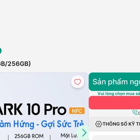
GB/256GB)
Sản phẩm ng
Vui lòng chọn mua sả
THÔNG SỐ KỸ 