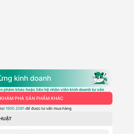
ừng kinh doanh
n phẩm khác hoặc liên hệ nhân viên kinh doanh tư vấn
KHÁM PHÁ SẢN PHẨM KHÁC
Gọi
1900.2091
để được tư vấn mua hàng
THUẬT