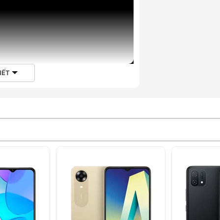
IẾT
56GB) chính hãng giá rẻ tại Hoàng Hà
 với thiết kế mặt sau độc đáo, mang đến
 chiếc điện thoại thông minh thuộc phân
i mong đợi.