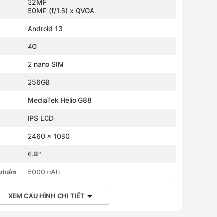
32MP
50MP (f/1.6) x QVGA
Android 13
4G
2 nano SIM
256GB
MediaTek Helio G88
h
IPS LCD
2460 x 1080
h
6.8"
 phẩm
5000mAh
XEM CẤU HÌNH CHI TIẾT