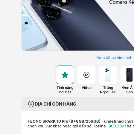
Xem tất cả hình ảnh
Tính năng
Video
Trắng
Đen Á
nổi bật
Ngọc Trai
Sao
ĐỊA CHỈ CÒN HÀNG
TECNO SPARK 10 Pro (8+8GB/256GB)
- undefined
chưa 
chọn khu vực khác hoặc gọi đến số Hotline
1900.2091
để b