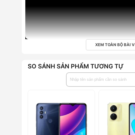
XEM TOÀN BỘ BÀI V
SO SÁNH SẢN PHẨM TƯƠNG TỰ
Mua điện thoại di động TECNO SPARK 10 Pro (8GB/2
Mobile
SPARK 10 Pro là sản phẩm đầu tiên trong dòng Spark
cho bạn một sản phẩm lung linh đầy quyến rũ. Đây là
khúc giá rẻ, nhưng thiết kế và chất lượng lại vượt ngoà
Thiết kế sáng tạo