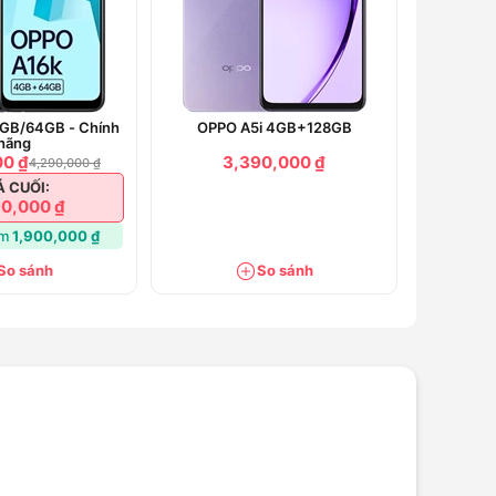
GB/64GB - Chính
OPPO A5i 4GB+128GB
hãng
00 ₫
3,390,000 ₫
4,290,000 ₫
Á CUỐI:
0,000 ₫
ệm
1,900,000 ₫
So sánh
So sánh