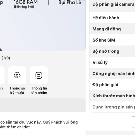
Độ phân giải camera
Hệ điều hành
Mạng di động
Số khe SIM
Bộ nhớ trong
(
1
/
9
)
Vi xử lý
Công nghệ màn hìn
Độ phân giải
nh
Thông số
Thông tin
kỹ thuật
sản phẩm
Kích thước màn hìn
Dung lượng pin sản
có sẵn tại khu vực này. Quý khách vui lòng
iết thêm chi tiết.