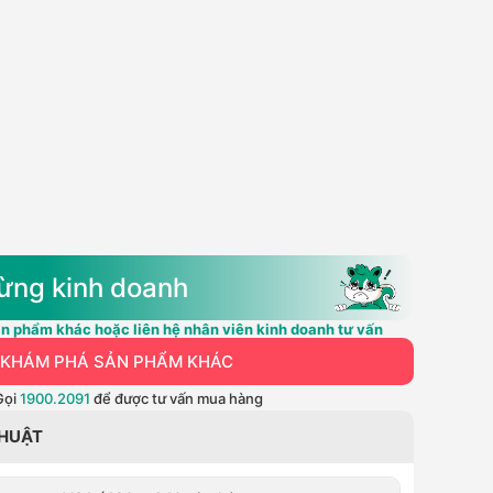
ừng kinh doanh
n phẩm khác hoặc liên hệ nhân viên kinh doanh tư vấn
KHÁM PHÁ SẢN PHẨM KHÁC
Gọi
1900.2091
để được tư vấn mua hàng
THUẬT