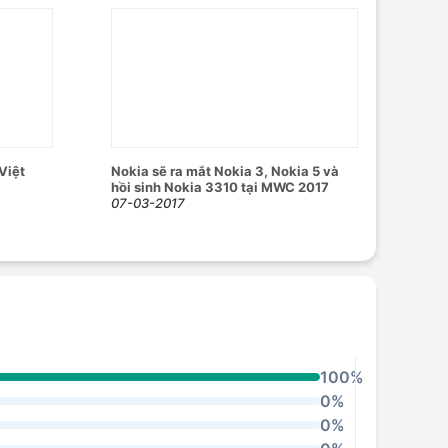
Việt
Nokia sẽ ra mắt Nokia 3, Nokia 5 và
hồi sinh Nokia 3310 tại MWC 2017
07-03-2017
100%
0%
0%