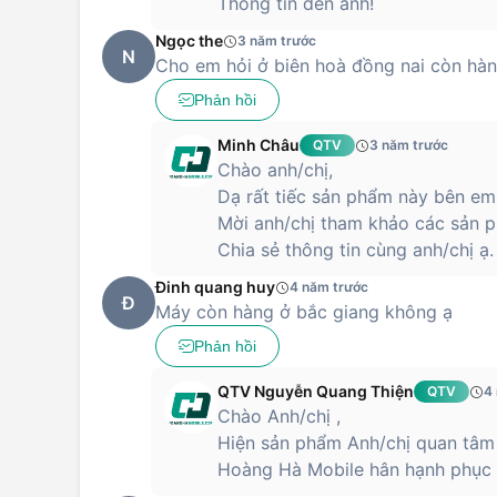
Thông tin đến anh!
Ngọc the
3 năm trước
N
Cho em hỏi ở biên hoà đồng nai còn hà
Phản hồi
Minh Châu
QTV
3 năm trước
Chào anh/chị,
Dạ rất tiếc sản phẩm này bên em
Mời anh/chị tham khảo các sản p
Chia sẻ thông tin cùng anh/chị ạ.
Đinh quang huy
4 năm trước
Đ
Máy còn hàng ở bắc giang không ạ
Phản hồi
QTV Nguyễn Quang Thiện
QTV
4
Chào Anh/chị ,
Hiện sản phẩm Anh/chị quan tâm
Hoàng Hà Mobile hân hạnh phục v