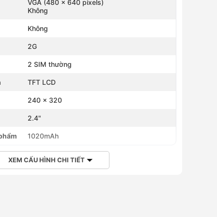
VGA (480 x 640 pixels)
Không
Không
2G
2 SIM thường
h
TFT LCD
240 x 320
h
2.4"
 phẩm
1020mAh
XEM CẤU HÌNH CHI TIẾT