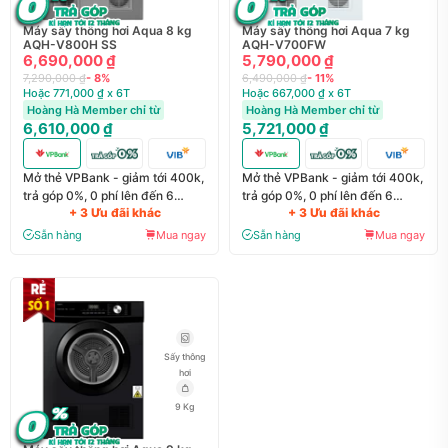
Máy sấy thông hơi Aqua 8 kg
Máy sấy thông hơi Aqua 7 kg
AQH-V800H SS
AQH-V700FW
6,690,000 ₫
5,790,000 ₫
7,290,000 ₫
- 8%
6,490,000 ₫
- 11%
Hoặc 771,000 ₫ x 6T
Hoặc 667,000 ₫ x 6T
Hoàng Hà Member chỉ từ
Hoàng Hà Member chỉ từ
6,610,000 ₫
5,721,000 ₫
Mở thẻ VPBank - giảm tới 400k,
Mở thẻ VPBank - giảm tới 400k,
trả góp 0%, 0 phí lên đến 6
trả góp 0%, 0 phí lên đến 6
+ 3 Ưu đãi khác
+ 3 Ưu đãi khác
tháng
tháng
Sẵn hàng
Mua ngay
Sẵn hàng
Mua ngay
Sấy thông
hơi
9 Kg