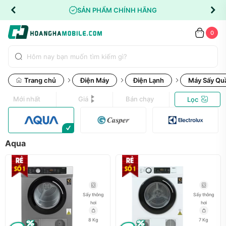
SẢN PHẨM CHÍNH HÃNG
0
Trang chủ
Điện Máy
Điện Lạnh
Máy Sấy Qu
Mới nhất
Giá
Bán chạy
Lọc
Aqua
Sấy thông
Sấy thông
hơi
hơi
8 Kg
7 Kg