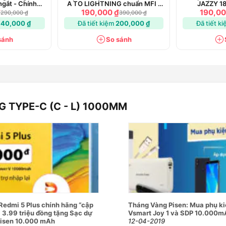
gắt - Chính
A TO LIGHTNING chuẩn MFI -
JAZZY 1
g
Chính hãng
LIGHTNING 
₫
190,000 ₫
190,00
290,000 ₫
390,000 ₫
140,000 ₫
Đã tiết kiệm
200,000 ₫
Đã tiết k
sánh
So sánh
G TYPE-C (C - L) 1000MM
Redmi 5 Plus chính hãng “cập
Tháng Vàng Pisen: Mua phụ ki
á 3.99 triệu đồng tặng Sạc dự
Vsmart Joy 1 và SDP 10.000m
isen 10.000 mAh
12-04-2019