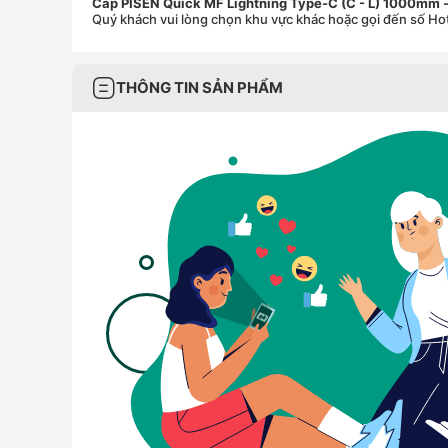
Cáp PISEN Quick MF Lightning Type-C (C - L) 1000mm
Quý khách vui lòng chọn khu vực khác hoặc gọi đến số Ho
THÔNG TIN SẢN PHẨM