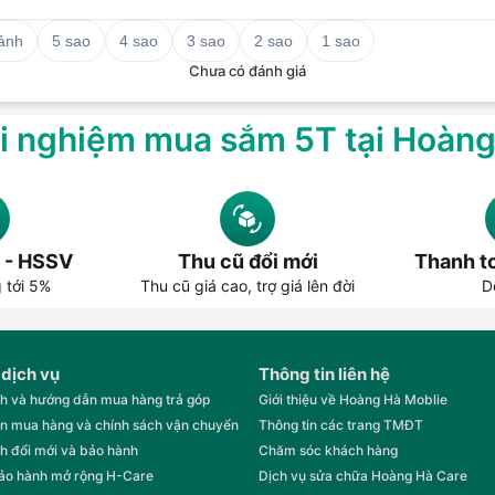
 ảnh
5 sao
4 sao
3 sao
2 sao
1 sao
Chưa có đánh giá
i nghiệm mua sắm 5T tại Hoàn
 - HSSV
Thu cũ đổi mới
Thanh to
g tới 5%
Thu cũ giá cao, trợ giá lên đời
D
 dịch vụ
Thông tin liên hệ
h và hướng dẫn mua hàng trả góp
Giới thiệu về Hoàng Hà Moblie
n mua hàng và chính sách vận chuyển
Thông tin các trang TMĐT
h đổi mới và bảo hành
Chăm sóc khách hàng
bảo hành mở rộng H-Care
Dịch vụ sửa chữa Hoàng Hà Care