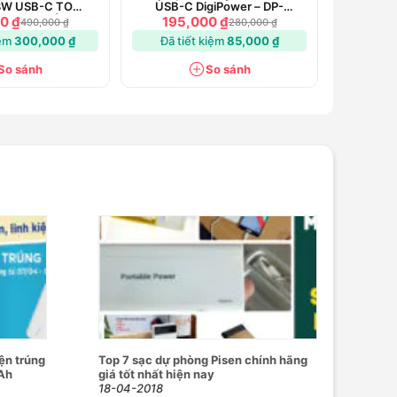
8W USB-C TO
USB-C DigiPower – DP-
1.2M chuẩn MFI
CC1001TG
0 ₫
195,000 ₫
490,000 ₫
280,000 ₫
iệm
300,000 ₫
Đã tiết kiệm
85,000 ₫
So sánh
So sánh
ện trúng
Top 7 sạc dự phòng Pisen chính hãng
Ah
giá tốt nhất hiện nay
18-04-2018