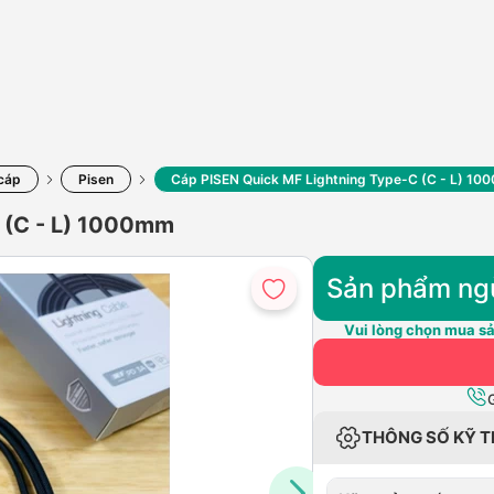
cáp
Pisen
Cáp PISEN Quick MF Lightning Type-C (C - L) 1
 (C - L) 1000mm
Sản phẩm ng
Vui lòng chọn mua sả
THÔNG SỐ KỸ 