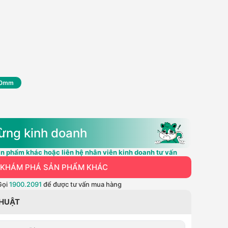
000mm
ừng kinh doanh
n phẩm khác hoặc liên hệ nhân viên kinh doanh tư vấn
KHÁM PHÁ SẢN PHẨM KHÁC
Gọi
1900.2091
để được tư vấn mua hàng
THUẬT