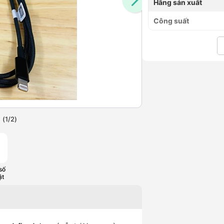
Hãng sản xuất
Công suất
(
1
/
2
)
số
ật