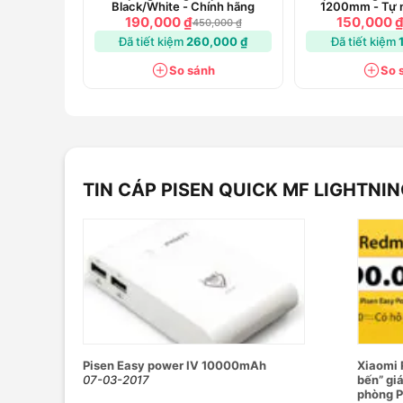
Black/White - Chính hãng
1200mm - Tự n
hãn
190,000 ₫
150,000 
450,000 ₫
Đã tiết kiệm
260,000 ₫
Đã tiết kiệm
So sánh
So 
TIN CÁP PISEN QUICK MF LIGHTNIN
Pisen Easy power IV 10000mAh
Xiaomi 
07-03-2017
bến” gi
phòng P