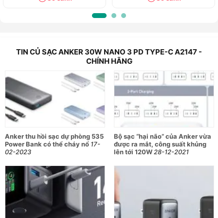
MacBook Air của mình bằng một bộ sạc nhỏ.
TIN CỦ SẠC ANKER 30W NANO 3 PD TYPE-C A2147 -
CHÍNH HÃNG
Anker thu hồi sạc dự phòng 535
Bộ sạc “hại não” của Anker vừa
Power Bank có thể cháy nổ
17-
được ra mắt, công suất khủng
02-2023
lên tới 120W
28-12-2021