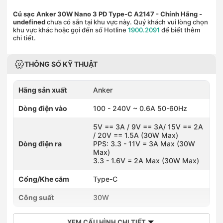
Củ sạc Anker 30W Nano 3 PD Type-C A2147 - Chính Hãng
-
undefined
chưa có sẵn tại khu vực này. Quý khách vui lòng chọn
khu vực khác hoặc gọi đến số Hotline
1900.2091
để biết thêm
chi tiết.
THÔNG SỐ KỸ THUẬT
Hãng sản xuất
Anker
Dòng điện vào
100 - 240V ~ 0.6A 50-60Hz
5V == 3A / 9V == 3A/ 15V == 2A
/ 20V == 1.5A (30W Max)
Dòng điện ra
PPS: 3.3 - 11V = 3A Max (30W
Max)
3.3 - 1.6V = 2A Max (30W Max)
Cổng/Khe cắm
Type-C
Công suất
30W
XEM CẤU HÌNH CHI TIẾT