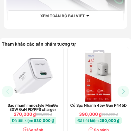
XEM TOÀN BỘ BÀI VIẾT
Tham khảo các sản phẩm tương tự
Sạc nhanh Innostyle MiniGo
Củ Sạc Nhanh 45w Gan P445D
30W GaN PD/PPS charger
270,000 ₫
390,000 ₫
800,000 ₫
650,000 ₫
Sạc mọi thứ
Đã tiết kiệm
530,000 ₫
Đã tiết kiệm
260,000 ₫
Được nâng cấp với công suất đầu ra 30W nên giờ đây bạn
có thể sạc tai nghe, điện thoại, máy tính bảng và thậm chí cả
So sánh
So sánh