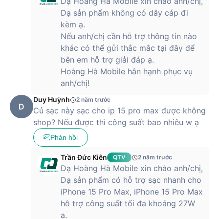
Dạ Hoàng Hà Mobile xin chào anh/chị,
Dạ sản phẩm không có dây cáp đi
kèm ạ.
Nếu anh/chị cần hỗ trợ thông tin nào
khác có thể gửi thắc mắc tại đây để
bên em hỗ trợ giải đáp ạ.
Hoàng Hà Mobile hân hạnh phục vụ
anh/chị!
Duy Huỳnh
2 năm trước
D
Củ sạc này sạc cho ip 15 pro max được không
shop? Nếu được thì công suất bao nhiêu w ạ
Phản hồi
Trần Đức Kiên
QTV
2 năm trước
Dạ Hoàng Hà Mobile xin chào anh/chị,
Dạ sản phẩm có hỗ trợ sạc nhanh cho
iPhone 15 Pro Max, iPhone 15 Pro Max
hỗ trợ công suất tối đa khoảng 27W
ạ.