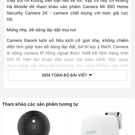
thấy bối rối không biết loại nào sẽ tốt. Vậy thì hãy tới Hoàng
Hà Mobile để tham khảo sản phẩm Camera Mi 360 Home
Security Camera 2K - camera chất lượng với mức giá cực
tốt.
Mỏng nhẹ, dễ dàng lắp đặt mọi nơi
Camera Xiaomi luôn sở hữu kích cỡ gọn nhẹ, không chiếm
diện tích giúp bạn dễ dàng lắp đặt, bố trí tùy ý thích. Camera
là dòng camera IP hồng ngoại được thiết kế hình dạng tròn
tinh tế, hiện đại thuận tiện quan sát toàn cảnh. Góc quay
được nâng cấp đáng kể rộng hơn, thu sáng tốt hơn cho chất
lượng hình ảnh tốt, đẹp mắt, ấn tượng và chi tiết. Cải tiến
XEM TOÀN BỘ BÀI VIẾT
thêm hệ thống đèn hồng ngoại hỗ trợ người dùng quan sát
trong bóng tối, giúp tăng khả năng chụp ảnh tốt khi điều kiện
ánh sáng yếu.
Tham khảo các sản phẩm tương tự
Góc quan sát rộng và video chất lượng đến 2K
Camera là một trợ thủ ẩn mình khi được trang bị chống rung
rất êm ái giúp camera hoạt động yên tĩnh. Camera có thể