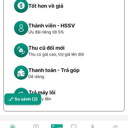
Tốt hơn về giá
Thành viên - HSSV
Ưu đãi riêng tới 5%
Thu cũ đổi mới
Thu cũ giá cao, trợ giá lên đời
Thanh toán - Trả góp
Dễ dàng
Trả máy lỗi
So sánh
(2)
Đổi máy liền