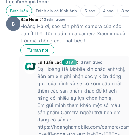
Lọc đánh giá theo:
Bình luận
Đánh giá có hình ảnh
5 sao
4 sao
3 sao
Bác Hoan
3 năm trước
B
Hoàng Hà ơi, sao sản phẩm camera của các
bạn ít thế. Tôi muốn mua camera Xiaomi ngoài
trời mà không có. Thật tiếc !
Phản hồi
Lê Tuấn Lộc
QTV
3 năm trước
Dạ Hoàng Hà Mobile xin chào anh/chị,
Bên em xin ghi nhận các ý kiến đóng
góp của mình và sẽ có sớm cập nhật
thêm các sản phẩm khác để khách
hàng có nhiều sự lựa chọn hơn ạ.
Em gửi mình tham khảo một số mẫu
sản phẩm Camera ngoài trời bên em
đang có sẵn ạ:
https://hoanghamobile.com/camera/camer
ip-wifi-ngoai-troi-ezviz-h3c-1080p-