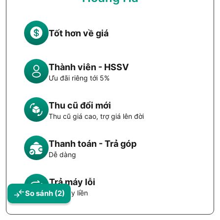
Tốt hơn về giá
Thành viên - HSSV
Ưu đãi riêng tới 5%
Thu cũ đổi mới
Thu cũ giá cao, trợ giá lên đời
Thanh toán - Trả góp
Dễ dàng
Trả máy lỗi
So sánh
(2)
Đổi máy liền