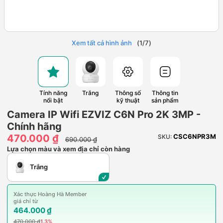
Xem tất cả hình ảnh
(
1
/
7
)
Tính năng
Trắng
Thông số
Thông tin
nổi bật
kỹ thuật
sản phẩm
Camera IP Wifi EZVIZ C6N Pro 2K 3MP -
Chính hãng
470.000 ₫
CSC6NPR3M
SKU:
690.000 ₫
Lựa chọn màu và xem địa chỉ còn hàng
Trắng
Xác thực Hoàng Hà Member
giá chỉ từ
464.000 ₫
470.000 ₫
1.3%