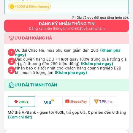
+1.000 ₫ Điểm thưởng
(*) Giá đã quy đổi quà tặng (nếu có).
ĐĂNG KÝ NHẬN THÔNG TIN
Đăng ký nhận thông tin mới nhất về sản phẩm
ƯU ĐÃI HOÀNG HÀ
Ưu đãi Chào Hè, mua phụ kiện giảm đến 20%
(Khám phá
1
ngay)
Đặc quyền hạng EDU +1 lượt quay 100% trúng quà (tổng giá
2
trị giải thưởng đến 250 triệu đồng)
(Khám phá ngay)
Nhận báo giá tốt nhất cho khách hàng doanh nghiệp B2B
3
khi mua số lượng lớn
(Khám phá ngay)
ƯU ĐÃI THANH TOÁN
Mở thẻ VPBank - giảm tới 400k, trả góp 0%, 0 phí lên đến 6 tháng
(Xem chi tiết)