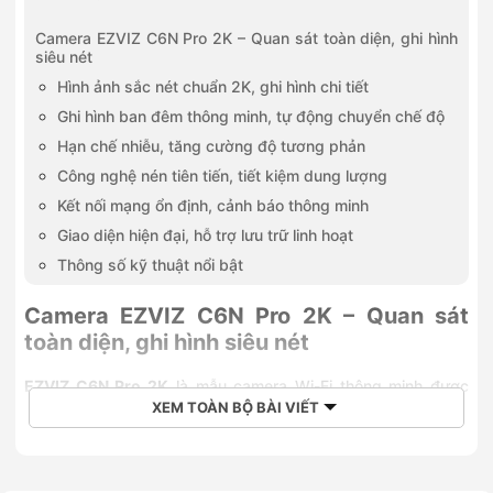
Camera EZVIZ C6N Pro 2K – Quan sát toàn diện, ghi hình
siêu nét
Hình ảnh sắc nét chuẩn 2K, ghi hình chi tiết
Ghi hình ban đêm thông minh, tự động chuyển chế độ
Hạn chế nhiễu, tăng cường độ tương phản
Công nghệ nén tiên tiến, tiết kiệm dung lượng
Kết nối mạng ổn định, cảnh báo thông minh
Giao diện hiện đại, hỗ trợ lưu trữ linh hoạt
Thông số kỹ thuật nổi bật
Camera EZVIZ C6N Pro 2K – Quan sát
toàn diện, ghi hình siêu nét
EZVIZ C6N Pro 2K
là mẫu camera Wi-Fi thông minh được
XEM TOÀN BỘ BÀI VIẾT
nâng cấp mạnh mẽ về chất lượng hình ảnh và tính năng bảo
mật, mang đến giải pháp giám sát an ninh hiệu quả cho gia
đình và văn phòng.