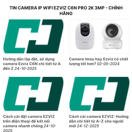
Hỗ trợ nén video H.264 và H.265 giúp giảm dung lượng lưu
TIN CAMERA IP WIFI EZVIZ C6N PRO 2K 3MP - CHÍNH
trữ mà vẫn giữ chất lượng hình ảnh cao, thích hợp cho lưu trữ
HÃNG
lâu dài hoặc truyền tải trực tuyến mượt mà.
Kết nối mạng ổn định, cảnh báo thông minh
Camera tích hợp chuẩn kết nối Wi-Fi IEEE802.11b/g/n tần số
2.4 GHz, cùng khả năng phát hiện chuyển động, phát hiện
hình dáng con người và tiếng ồn lớn giúp tăng cường an ninh
Hướng dẫn lắp đặt, sử dụng
Camera Imou hay Ezviz có chất
chủ động. Có thể ghép cặp Wi-Fi dễ dàng với chức năng AP.
camera Ezviz C6N chi tiết từ A
lượng tốt hơn?
02-05-2024
đến Z
24-10-2025
Giao diện hiện đại, hỗ trợ lưu trữ linh hoạt
Khe cắm thẻ nhớ Micro SD hỗ trợ tối đa 512GB
Hỗ trợ cổng nguồn Type-C và cổng mạng RJ45 tự
thích ứng 10M/100M
Giao thức truyền và giao diện sử dụng độc quyền
EZVIZ Cloud
Cách cài đặt camera EZVIZ
Cách cài camera EZVIZ: Hướng
trên điện thoại để kết nối
dẫn chi tiết từ A–Z cho người
camera nhanh chóng
24-10-
mới
24-12-2025
Thông số kỹ thuật nổi bật
2025