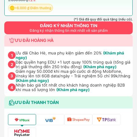
2.890.000 ₫
1.2%
+6.000 ₫ Điểm thưởng
(*) Giá đã quy đổi quà tặng (nếu có).
ĐĂNG KÝ NHẬN THÔNG TIN
Đăng ký nhận thông tin mới nhất về sản phẩm
ƯU ĐÃI HOÀNG HÀ
Ưu đãi Chào Hè, mua phụ kiện giảm đến 20%
(Khám phá
1
ngay)
Đặc quyền hạng EDU +1 lượt quay 100% trúng quà (tổng giá
2
trị giải thưởng đến 250 triệu đồng)
(Khám phá ngay)
Giảm ngay 50.000đ khi mua gói cước di động Mobifone,
Vnsky lên tới 6GB data/ngày - Trải nghiệm 5G chỉ 99k/tháng
3
(Khám phá ngay)
Nhận báo giá tốt nhất cho khách hàng doanh nghiệp B2B
4
khi mua số lượng lớn
(Khám phá ngay)
ƯU ĐÃI THANH TOÁN