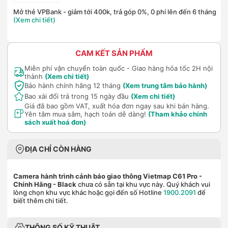
Mở thẻ VPBank - giảm tới 400k, trả góp 0%, 0 phí lên đến 6 tháng
(Xem chi tiết)
CAM KẾT SẢN PHẨM
Miễn phí vận chuyển toàn quốc - Giao hàng hỏa tốc 2H nội
thành
(Xem chi tiết)
Bảo hành chính hãng 12 tháng
(Xem trung tâm bảo hành)
Bao xài đổi trả trong 15 ngày đầu
(Xem chi tiết)
Giá đã bao gồm VAT, xuất hóa đơn ngay sau khi bán hàng.
Yên tâm mua sắm, hạch toán dễ dàng!
(Tham khảo chính
sách xuất hoá đơn)
ĐỊA CHỈ CÒN HÀNG
Camera hành trình cảnh báo giao thông Vietmap C61 Pro -
Chính Hãng
- Black
chưa có sẵn tại khu vực này. Quý khách vui
lòng chọn khu vực khác hoặc gọi đến số Hotline
1900.2091
để
biết thêm chi tiết.
THÔNG SỐ KỸ THUẬT