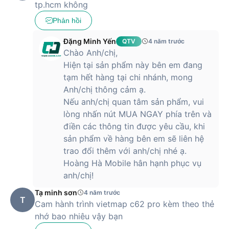
tp.hcm không
Phản hồi
Đặng Minh Yến
QTV
4 năm trước
Chào Anh/chị,
Hiện tại sản phẩm này bên em đang
tạm hết hàng tại chi nhánh, mong
Anh/chị thông cảm ạ.
Nếu anh/chị quan tâm sản phẩm, vui
lòng nhấn nút MUA NGAY phía trên và
điền các thông tin được yêu cầu, khi
sản phẩm về hàng bên em sẽ liên hệ
trao đổi thêm với anh/chị nhé ạ.
Hoàng Hà Mobile hân hạnh phục vụ
anh/chị!
Tạ minh sơn
4 năm trước
T
Cam hành trình vietmap c62 pro kèm theo thẻ
nhớ bao nhiêu vậy bạn