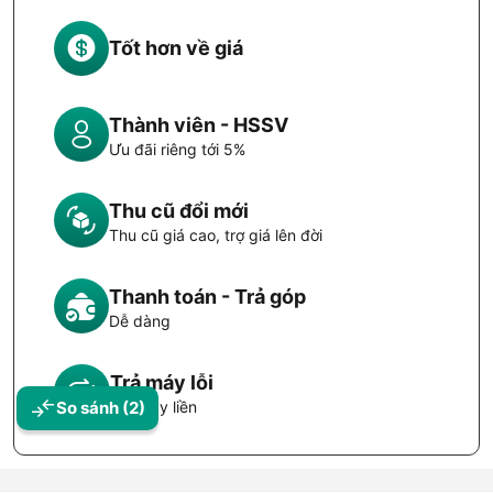
Tốt hơn về giá
Thành viên - HSSV
Ưu đãi riêng tới 5%
Thu cũ đổi mới
Thu cũ giá cao, trợ giá lên đời
Thanh toán - Trả góp
Dễ dàng
Trả máy lỗi
Đổi máy liền
So sánh
(2)