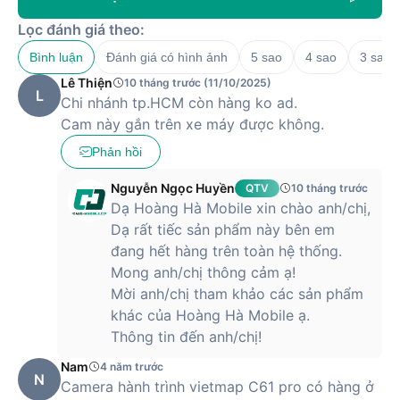
Lọc đánh giá theo:
Bình luận
Đánh giá có hình ảnh
5 sao
4 sao
3 sao
Lê Thiện
10 tháng trước (11/10/2025)
L
Chi nhánh tp.HCM còn hàng ko ad.
Cam này gắn trên xe máy được không.
Phản hồi
Nguyễn Ngọc Huyền
QTV
10 tháng trước (11/
Dạ Hoàng Hà Mobile xin chào anh/chị,
Dạ rất tiếc sản phẩm này bên em
đang hết hàng trên toàn hệ thống.
Mong anh/chị thông cảm ạ!
Mời anh/chị tham khảo các sản phẩm
khác của Hoàng Hà Mobile ạ.
Thông tin đến anh/chị!
Nam
4 năm trước
N
Camera hành trình vietmap C61 pro có hàng ở