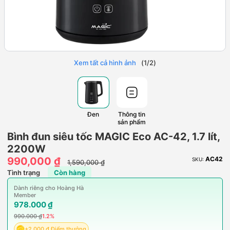
Xem tất cả hình ảnh
(
1
/
2
)
Đen
Thông tin
sản phẩm
Bình đun siêu tốc MAGIC Eco AC-42, 1.7 lít,
2200W
990,000 ₫
AC42
SKU:
1,590,000 ₫
Tình trạng
Còn hàng
Dành riêng cho Hoàng Hà
Member
978.000 ₫
990.000 ₫
1.2%
+2.000 ₫ Điểm thưởng