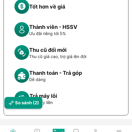
Tốt hơn về giá
Thành viên - HSSV
Ưu đãi riêng tới 5%
Thu cũ đổi mới
Thu cũ giá cao, trợ giá lên đời
Thanh toán - Trả góp
Dễ dàng
Trả máy lỗi
So sánh
(2)
Đổi máy liền