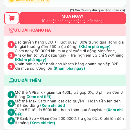
(*) Giá đã quy đổi quà tặng (nếu có).
MUA NGAY
(Giao tận nhà hoặc nhận tại cửa hàng)
ƯU ĐÃI HOÀNG HÀ
Đặc quyền hạng EDU +1 lượt quay 100% trúng quà (tổng giá
1
trị giải thưởng đến 250 triệu đồng)
(Khám phá ngay)
Giảm ngay 50.000đ khi mua gói cước di động Mobifone,
Vnsky lên tới 6GB data/ngày - Trải nghiệm 5G chỉ 99k/tháng
2
(Khám phá ngay)
Nhận báo giá tốt nhất cho khách hàng doanh nghiệp B2B
3
khi mua số lượng lớn
(Khám phá ngay)
ƯU ĐÃI THÊM
Mở thẻ VPBank - giảm tới 400k, trả góp 0%, 0 phí lên đến 6
1
tháng
(Xem chi tiết)
Mở thẻ Max Card nhận loạt đặc quyền - Hoàn tiền lên đến
2
18 triệu đồng
(Xem chi tiết)
Giảm 5% tối đa 500k khi thanh toán qua Spaylater
(Xem chi
3
tiết)
TPBank Evo - Giảm đến 500.000đ, trả góp 0%, 0 phí lên đến
4
6 tháng
(Xem chi tiết)