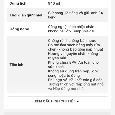
Dung tích
946 ml
Giữ nóng 12 tiếng và giữ lạnh 24
Thời gian giữ nhiệt
tiếng
Công nghệ cách nhiệt chân
Công nghệ
không hai lớp TempShield®️
Chống rò rỉ, chống bắn nước
Có thể làm sạch bằng máy rửa
chén (không bao gồm nắp nhựa)
Hương vị nguyên chất, không
truyền mùi
Không chứa BPA: An toàn cho
Tiện ích
sức khoẻ
Không sử dụng trên bếp, lò vi
sóng hoặc tủ đông
Phù hợp với hầu hết các giá cốc
Tương thích với Nắp ống hút nhỏ
và Nắp đóng mở nhỏ
XEM CẤU HÌNH CHI TIẾT