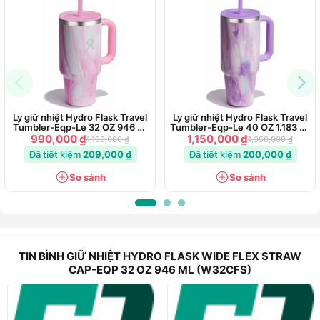
Ly giữ nhiệt Hydro Flask Travel
Ly giữ nhiệt Hydro Flask Travel
Tumbler-Eqp-Le 32 OZ 946 ml
Tumbler-Eqp-Le 40 OZ 1.183 ml
(LE-S25TT32)
(LE-S25TT40)
990,000 ₫
1,150,000 ₫
1,199,000 ₫
1,350,000 ₫
Đã tiết kiệm
209,000 ₫
Đã tiết kiệm
200,000 ₫
So sánh
So sánh
TIN BÌNH GIỮ NHIỆT HYDRO FLASK WIDE FLEX STRAW
CAP-EQP 32 OZ 946 ML (W32CFS)