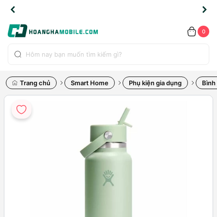
LINE
LINE
HẨM
HẨM
ao
ao
ao
ỖI
ỖI
UYỂN
UYỂN
.2091
.2091
ÍNH
ÍNH
oàn
oàn
oàn
ỔI
ỔI
OÀN
OÀN
0
ÃNG
ÃNG
IỀN
IỀN
bộ
bộ
bộ
UỐC
UỐC
ản
ản
ản
*)
*)
hẩm
hẩm
hẩm
Trang chủ
Smart Home
Phụ kiện gia dụng
Bình 