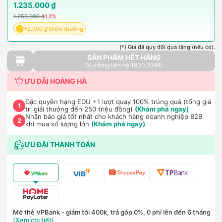
1.235.000 ₫
1.250.000 ₫
1.2%
+2.000 ₫ Điểm thưởng
(*) Giá đã quy đổi quà tặng (nếu có).
SẢN PHẨM HẾT HÀNG
(Vui lòng liên hệ 1900.2091)
ƯU ĐÃI HOÀNG HÀ
Đặc quyền hạng EDU +1 lượt quay 100% trúng quà (tổng giá
1
trị giải thưởng đến 250 triệu đồng)
(Khám phá ngay)
Nhận báo giá tốt nhất cho khách hàng doanh nghiệp B2B
2
khi mua số lượng lớn
(Khám phá ngay)
ƯU ĐÃI THANH TOÁN
Mở thẻ VPBank - giảm tới 400k, trả góp 0%, 0 phí lên đến 6 tháng
(Xem chi tiết)