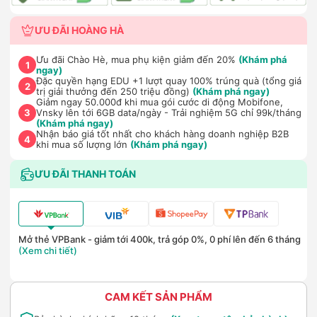
ƯU ĐÃI HOÀNG HÀ
Ưu đãi Chào Hè, mua phụ kiện giảm đến 20%
(Khám phá
1
ngay)
Đặc quyền hạng EDU +1 lượt quay 100% trúng quà (tổng giá
2
trị giải thưởng đến 250 triệu đồng)
(Khám phá ngay)
Giảm ngay 50.000đ khi mua gói cước di động Mobifone,
Vnsky lên tới 6GB data/ngày - Trải nghiệm 5G chỉ 99k/tháng
3
(Khám phá ngay)
Nhận báo giá tốt nhất cho khách hàng doanh nghiệp B2B
4
khi mua số lượng lớn
(Khám phá ngay)
ƯU ĐÃI THANH TOÁN
Mở thẻ VPBank - giảm tới 400k, trả góp 0%, 0 phí lên đến 6 tháng
(Xem chi tiết)
CAM KẾT SẢN PHẨM