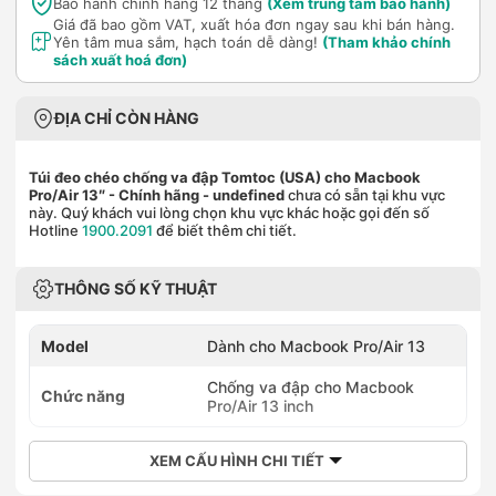
Bảo hành chính hãng 12 tháng
(Xem trung tâm bảo hành)
Giá đã bao gồm VAT, xuất hóa đơn ngay sau khi bán hàng.
Yên tâm mua sắm, hạch toán dễ dàng!
(Tham khảo chính
sách xuất hoá đơn)
ĐỊA CHỈ CÒN HÀNG
Túi đeo chéo chống va đập Tomtoc (USA) cho Macbook
Pro/Air 13″ - Chính hãng
- undefined
chưa có sẵn tại khu vực
này. Quý khách vui lòng chọn khu vực khác hoặc gọi đến số
Hotline
1900.2091
để biết thêm chi tiết.
THÔNG SỐ KỸ THUẬT
Model
Dành cho Macbook Pro/Air 13
Chống va đập cho Macbook
Chức năng
Pro/Air 13 inch
XEM CẤU HÌNH CHI TIẾT