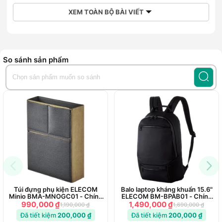
XEM TOÀN BỘ BÀI VIẾT
So sánh sản phẩm
Túi đựng phụ kiện ELECOM
Balo laptop kháng khuẩn 15.6"
Minio BMA-MNOGC01 - Chính
ELECOM BM-BPAB01 - Chính
Dễ dàng mang theo và sử dụng:
Dây đeo vai có thể điều
Hãng
Hãng
990,000 ₫
1,490,000 ₫
1,190,000 ₫
1,690,000 ₫
chỉnh hoàn toàn, có thể tháo rời và tay cầm được gia cố đôi
Đã tiết kiệm
200,000 ₫
Đã tiết kiệm
200,000 ₫