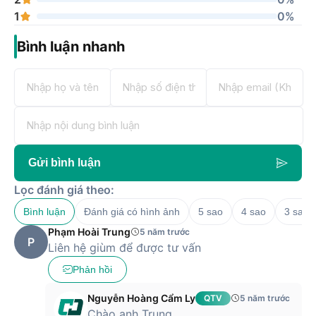
1
0%
Bình luận nhanh
Gửi bình luận
Lọc đánh giá theo:
Bình luận
Đánh giá có hình ảnh
5 sao
4 sao
3 sao
Phạm Hoài Trung
5 năm trước
P
Liên hệ giùm để được tư vấn
Phản hồi
Nguyễn Hoàng Cẩm Ly
QTV
5 năm trước
Chào anh Trung,