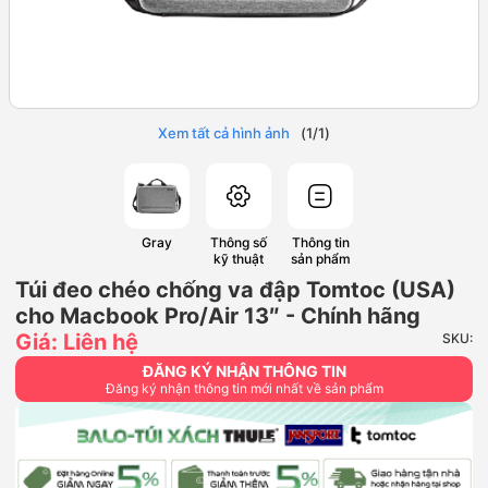
Xem tất cả hình ảnh
(
1
/
1
)
Gray
Thông số
Thông tin
kỹ thuật
sản phẩm
Túi đeo chéo chống va đập Tomtoc (USA)
cho Macbook Pro/Air 13″ - Chính hãng
Giá: Liên hệ
SKU:
ĐĂNG KÝ NHẬN THÔNG TIN
Đăng ký nhận thông tin mới nhất về sản phẩm