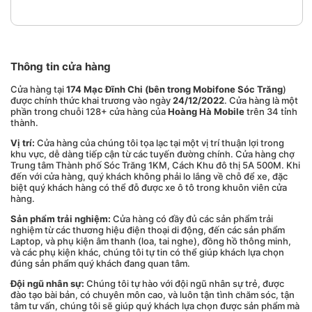
Thông tin cửa hàng
Cửa hàng tại
174 Mạc Đĩnh Chi (bên trong Mobifone Sóc Trăng
)
được chính thức khai trương vào ngày
2
4
/
12
/2022
. Cửa hàng là một
phần trong chuỗi 128+ cửa hàng của
Hoàng Hà Mobile
trên 34 tỉnh
thành.
Vị trí:
Cửa hàng của chúng tôi tọa lạc tại một vị trí thuận lợi trong
khu vực, dễ dàng tiếp cận từ các tuyến đường chính. Cửa hàng chợ
Trung tâm Thành phố Sóc Trăng 1KM, Cách Khu đô thị 5A 500M. Khi
đến với cửa hàng, quý khách không phải lo lắng về chỗ để xe, đặc
biệt quý khách hàng có thể đỗ được xe ô tô trong khuôn viên cửa
hàng.
Sản phẩm trải nghiệm:
Cửa hàng có đầy đủ các sản phẩm trải
nghiệm từ các thương hiệu điện thoại di động, đến các sản phẩm
Laptop, và phụ kiện âm thanh (loa, tai nghe), đồng hồ thông minh,
và các phụ kiện khác, chúng tôi tự tin có thể giúp khách lựa chọn
đúng sản phẩm quý khách đang quan tâm.
Đội ngũ nhân sự:
Chúng tôi tự hào với đội ngũ nhân sự trẻ, được
đào tạo bài bản, có chuyên môn cao, và luôn tận tình chăm sóc, tận
tâm tư vấn, chúng tôi sẽ giúp quý khách lựa chọn được sản phẩm mà