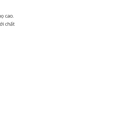
họ cao.
ới chất