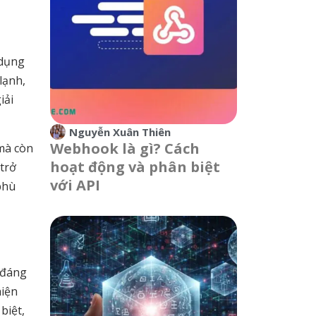
 dụng
lạnh,
iải
Nguyễn Xuân Thiên
Webhook là gì? Cách
 mà còn
hoạt động và phân biệt
 trở
với API
phù
 đáng
hiện
biệt,