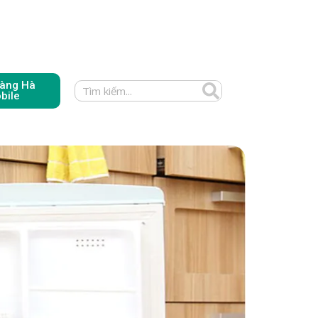
àng Hà
bile