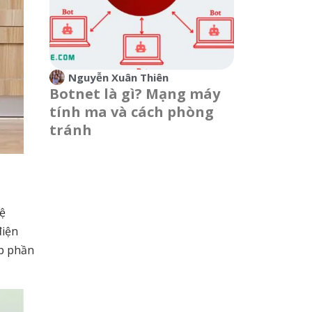
Nguyễn Xuân Thiên
Botnet là gì? Mạng máy
tính ma và cách phòng
tránh
hệ
điện
óp phần