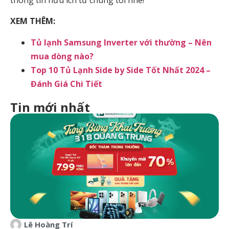
thông tin hữu ích từ chúng tôi nhé!
XEM THÊM:
Tủ lạnh Samsung Inverter với thường – Nên
mua dòng nào?
Top 10 Tủ Lạnh Side by Side Tốt Nhất 2024 –
Đánh Giá Chi Tiết
Tin mới nhất
Lê Hoàng Trí