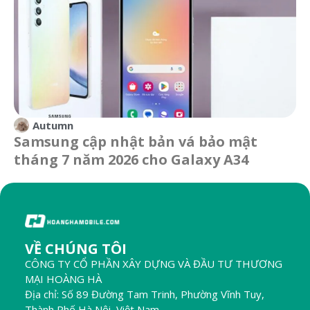
Autumn
Samsung cập nhật bản vá bảo mật
tháng 7 năm 2026 cho Galaxy A34
VỀ CHÚNG TÔI
CÔNG TY CỔ PHẦN XÂY DỰNG VÀ ĐẦU TƯ THƯƠNG
MẠI HOÀNG HÀ
Địa chỉ: Số 89 Đường Tam Trinh, Phường Vĩnh Tuy,
Thành Phố Hà Nội, Việt Nam