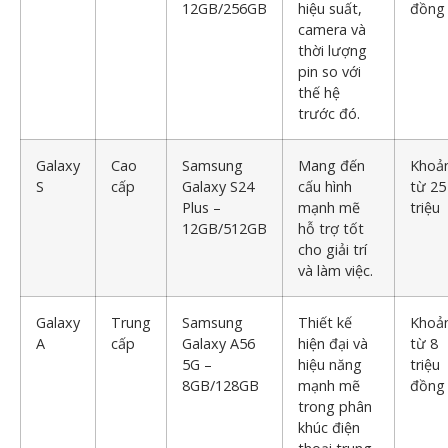
12GB/256GB
hiệu suất,
đồng
camera và
thời lượng
pin so với
thế hệ
trước đó.
Galaxy
Cao
Samsung
Mang đến
Khoả
S
cấp
Galaxy S24
cấu hình
từ 25
Plus –
mạnh mẽ
triệu
12GB/512GB
hỗ trợ tốt
cho giải trí
và làm việc.
Galaxy
Trung
Samsung
Thiết kế
Khoả
A
cấp
Galaxy A56
hiện đại và
từ 8
5G –
hiệu năng
triệu
8GB/128GB
mạnh mẽ
đồng
trong phân
khúc điện