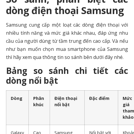
dòng điện thoại Samsung
Samsung cung cấp một loạt các dòng điện thoại với
nhiều tính năng và mức giá khác nhau, đáp ứng nhu
cầu của người dùng từ tầm trung đến cao cấp. Và nếu
như bạn muốn chọn mua smartphone của Samsung
thì hãy xem qua thông tin so sánh bên dưới đây nhé.
Bảng so sánh chi tiết các
dòng nổi bật
Dòng
Phân
Điện thoại
Đặc điểm
Mức
khúc
nổi bật
giá
tha
khảo
Galaxy
Cao
Samsung
Nổi bật với
Khoả