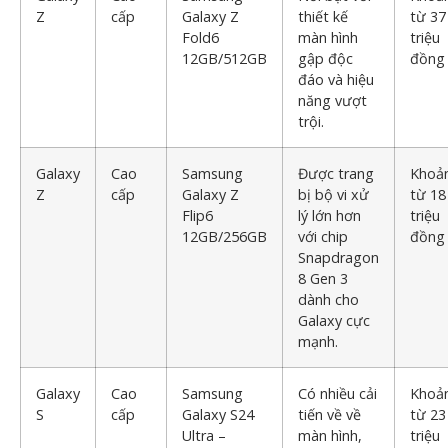
Z
cấp
Galaxy Z
thiết kế
từ 37
Fold6
màn hình
triệu
12GB/512GB
gập độc
đồng
đáo và hiệu
năng vượt
trội.
Galaxy
Cao
Samsung
Được trang
Khoả
Z
cấp
Galaxy Z
bị bộ vi xử
từ 18
Flip6
lý lớn hơn
triệu
12GB/256GB
với chip
đồng
Snapdragon
8 Gen 3
dành cho
Galaxy cực
mạnh.
Galaxy
Cao
Samsung
Có nhiều cải
Khoả
S
cấp
Galaxy S24
tiến về về
từ 23
Ultra –
màn hình,
triệu