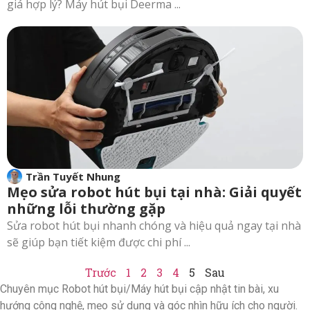
giá hợp lý? Máy hút bụi Deerma ...
Trần Tuyết Nhung
Mẹo sửa robot hút bụi tại nhà: Giải quyết
những lỗi thường gặp
Sửa robot hút bụi nhanh chóng và hiệu quả ngay tại nhà
sẽ giúp bạn tiết kiệm được chi phí ...
Trước
1
2
3
4
5
Sau
Chuyên mục Robot hút bụi/Máy hút bụi cập nhật tin bài, xu
hướng công nghệ, mẹo sử dụng và góc nhìn hữu ích cho người.