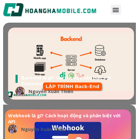
Backend là gì? Vai trò và phân biệt với
frontend
Nguyễn Xuân Thiên
Webhook là gì? Cách hoạt động và phân biệt với
API
Nguyễn Xuân Thiên