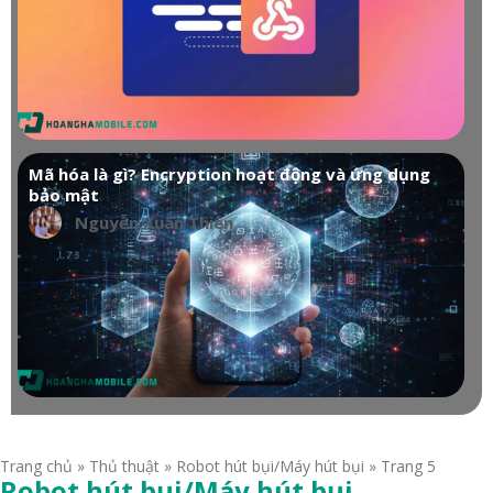
Mã hóa là gì? Encryption hoạt động và ứng dụng
bảo mật
Nguyễn Xuân Thiên
Trang chủ
»
Thủ thuật
»
Robot hút bụi/Máy hút bụi
»
Trang 5
Robot hút bụi/Máy hút bụi