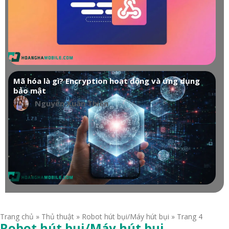
Mã hóa là gì? Encryption hoạt động và ứng dụng
bảo mật
Nguyễn Xuân Thiên
Trang chủ
»
Thủ thuật
»
Robot hút bụi/Máy hút bụi
»
Trang 4
Robot hút bụi/Máy hút bụi