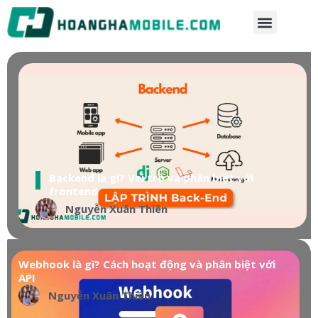
Backend là gì? Vai trò và phân biệt với
frontend
Nguyễn Xuân Thiên
Webhook là gì? Cách hoạt động và phân biệt với
API
Nguyễn Xuân Thiên