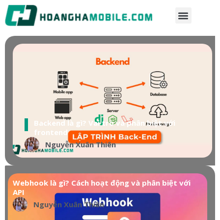
Backend là gì? Vai trò và phân biệt với
frontend
Nguyễn Xuân Thiên
Webhook là gì? Cách hoạt động và phân biệt với
API
Nguyễn Xuân Thiên