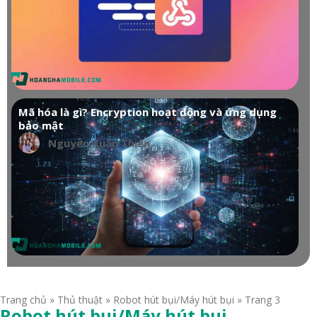
Mã hóa là gì? Encryption hoạt động và ứng dụng
bảo mật
Nguyễn Xuân Thiên
Trang chủ
»
Thủ thuật
»
Robot hút bụi/Máy hút bụi
»
Trang 3
Robot hút bụi/Máy hút bụi