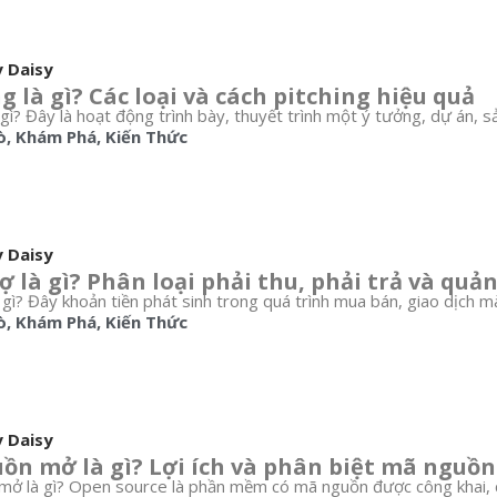
y Daisy
g là gì? Các loại và cách pitching hiệu quả
 gì? Đây là hoạt động trình bày, thuyết trình một ý tưởng, dự án, s
ò
,
Khám Phá
,
Kiến Thức
y Daisy
 là gì? Phân loại phải thu, phải trả và quản
 gì? Đây khoản tiền phát sinh trong quá trình mua bán, giao dịch mà
ò
,
Khám Phá
,
Kiến Thức
y Daisy
ồn mở là gì? Lợi ích và phân biệt mã nguồ
ở là gì? Open source là phần mềm có mã nguồn được công khai, ch