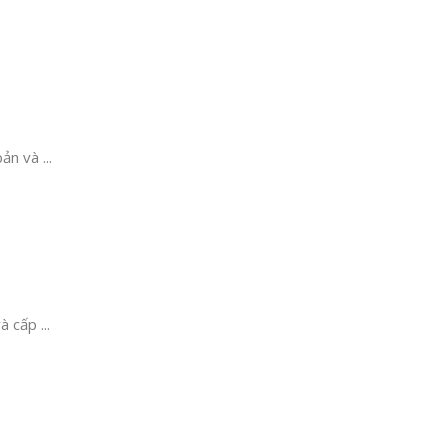
n và ...
 cấp ...