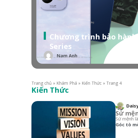
Chương trình bảo hành
Series
Nam Anh
Trang chủ
»
Khám Phá
»
Kiến Thức
»
Trang 4
Kiến Thức
Dais
Sứ mệnh
Sứ mệnh là 
Góc tò m