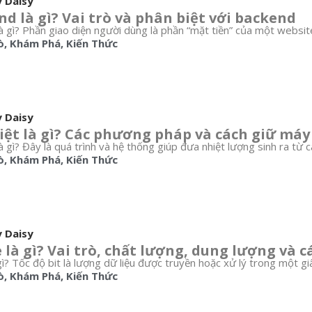
y Daisy
d là gì? Vai trò và phân biệt với backend
à gì? Phần giao diện người dùng là phần “mặt tiền” của một websit
ò
,
Khám Phá
,
Kiến Thức
y Daisy
iệt là gì? Các phương pháp và cách giữ má
à gì? Đây là quá trình và hệ thống giúp đưa nhiệt lượng sinh ra từ các
ò
,
Khám Phá
,
Kiến Thức
y Daisy
 là gì? Vai trò, chất lượng, dung lượng và cá
gì? Tốc độ bit là lượng dữ liệu được truyền hoặc xử lý trong một giây
ò
,
Khám Phá
,
Kiến Thức