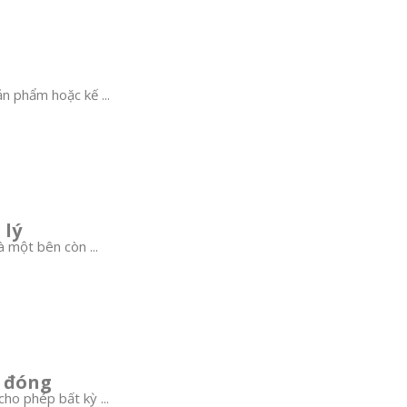
ản phẩm hoặc kế ...
 lý
 một bên còn ...
n đóng
o phép bất kỳ ...