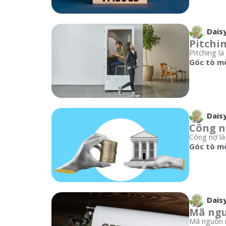
Dais
Pitchin
Pitching là
Góc tò m
Dais
Công nợ
Công nợ là
Góc tò m
Dais
Mã ngu
Mã nguồn m