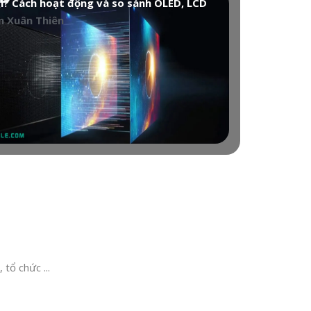
gì? Cách hoạt động và so sánh OLED, LCD
 Xuân Thiên
 tổ chức ...