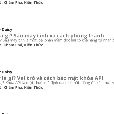
ò
,
Khám Phá
,
Kiến Thức
y Daisy
à gì? Sâu máy tính và cách phòng tránh
? Sâu máy tính là một loại phần mềm độc hại có khả năng tự nhân bả
ò
,
Khám Phá
,
Kiến Thức
y Daisy
 là gì? Vai trò và cách bảo mật khóa API
 gì? Khóa API là một chuỗi mã định danh bí mật, dùng để xác thực và
ò
,
Khám Phá
,
Kiến Thức