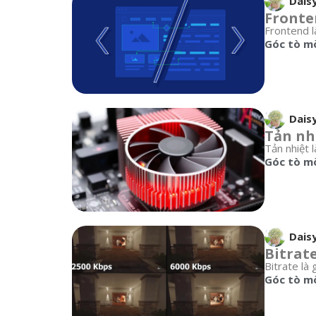
Dais
Fronten
Frontend l
Góc tò m
Dais
Tản nh
Tản nhiệt l
Góc tò m
Dais
Bitrate
Bitrate là 
Góc tò m