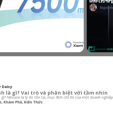
Mini-LED là 
Nguyễn
 dành cho REDMI 17
y Daisy
 là gì? Vai trò và phân biệt với tầm nhìn
gì? Mission là lý do tồn tại, mục đích cốt lõi của một doanh nghiệp,
ò
,
Khám Phá
,
Kiến Thức