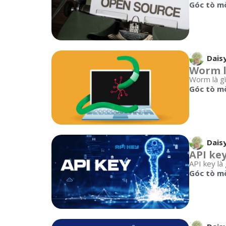
Góc tò m
Dais
Worm l
Worm là gì
Góc tò m
Dais
API key
API key là
Góc tò m