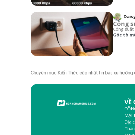
Dais
Công su
Công suất 
Góc tò m
Chuyên mục Kiến Thức cập nhật tin bài, xu hướng 
VỀ
CÔN
MẠI
Địa 
Thàn
Mã s