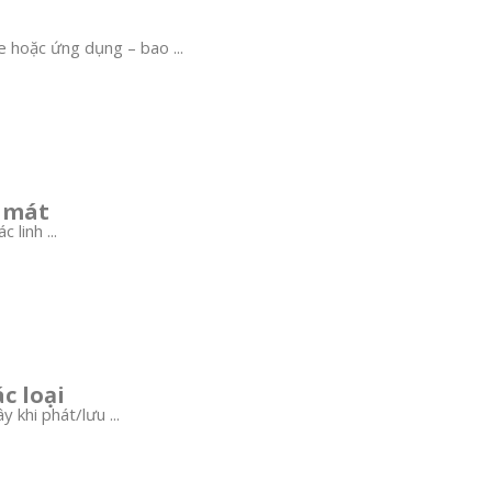
e hoặc ứng dụng – bao ...
y mát
 linh ...
c loại
 khi phát/lưu ...