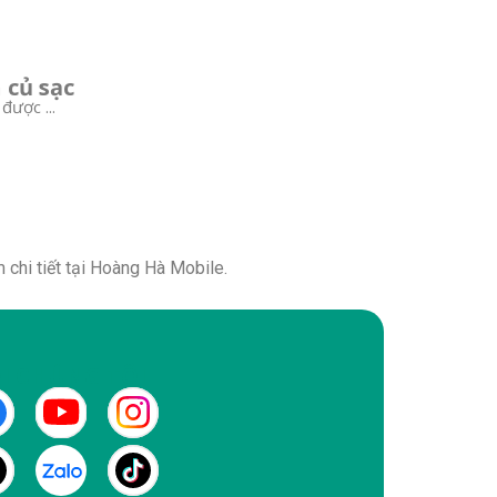
 củ sạc
được ...
chi tiết tại Hoàng Hà Mobile.
I CHÚNG TÔI