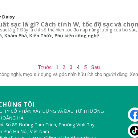
y Daisy
ất sạc là gì? Cách tính W, tốc độ sạc và chọn
sạc là gì? Đây là chỉ số thể hiện tốc độ nạp năng lượng của bộ sạc, 
ò
,
Khám Phá
,
Kiến Thức
,
Phụ kiện công nghệ
Trước
1
2
3
4
5
Sau
công nghệ, mẹo sử dụng và góc nhìn hữu ích cho người dùng. Xem 
 CHÚNG TÔI
THEO DÕ
G TY CỔ PHẦN XÂY DỰNG VÀ ĐẦU TƯ THƯƠNG
 HOÀNG HÀ
chỉ: Số 89 Đường Tam Trinh, Phường Vĩnh Tuy,
h Phố Hà Nội, Việt Nam
ố thuế: 0106713191 (Đăng ký lần đầu: ngày 15