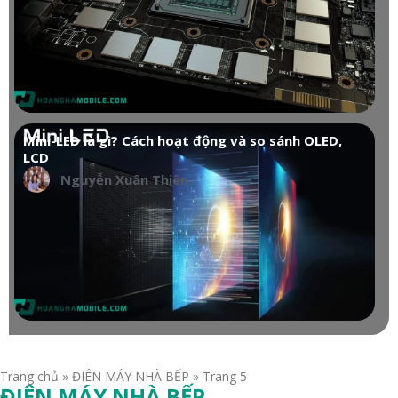
Mini-LED là gì? Cách hoạt động và so sánh OLED,
LCD
Nguyễn Xuân Thiên
Trang chủ
»
ĐIÊN MÁY NHÀ BẾP
»
Trang 5
ĐIÊN MÁY NHÀ BẾP