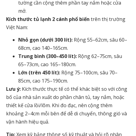
tường cần cộng thêm phần tay nắm hoặc cửa
mở.
Kích thước tủ lạnh 2 cánh phổ biến
trên thị trường
Việt Nam:
Nhỏ gọn (dưới 300 lít):
Rộng 55–62cm, sâu 60–
68cm, cao 140–165cm.
Trung bình (300–450 lít):
Rộng 62–75cm, sâu
65–73cm, cao 165–180cm.
Lớn (trên 450 lít):
Rộng 75–100cm, sâu 70–
85cm, cao 175–190cm.
Lưu ý:
Kích thước thực tế có thể khác biệt so với công
bố của nhà sản xuất do phần chân tủ, tay nắm, hoặc
thiết kế cửa lồi/lõm. Khi đo đạc, nên cộng thêm
khoảng 2–4cm mỗi bên để dễ di chuyển, thông gió và
vận hành hiệu quả.
Tip:
Xem kỹ bảng thông số kỹ thuật và hỏi rõ nhân