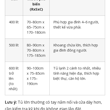
biến
(RxSxC)
400 lít
70–80cm x
Phù hợp gia đình 4–6 người,
65–75cm x
thiết kế vừa phải.
170–180cm
500 lít
80–90cm x
Khoang chứa lớn, thích hợp
70–80cm x
gia đình đông người.
175–185cm
600 lít
90–100cm
Tủ lạnh 2 cánh to nhất, nhiều
trở
x 75–85cm
tính năng hiện đại, thích hợp
lên
x 175–
biệt thự, căn hộ lớn.
(to
190cm
nhất)
Lưu ý:
Tủ lớn thường có tay nắm nổi và cửa dày hơn,
cần kiểm tra kỹ khi đo không gian lắp đặt.