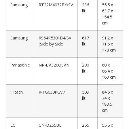
Samsung
RT22M4032BY/SV
236
55.5 x
lít
63.7 x
154.5
cm
Samsung
RS64R5301B4/SV
617
91.2 x
(Side by Side)
lít
71.6 x
178 cm
Panasonic
NR-BV320QSVN
290
60 x
lít
66.4 x
163 cm
Hitachi
R-FG630PGV7
509
84.5 x
lít
74 x
183.5
cm
LG
GN-D255BL
255
55.5 x