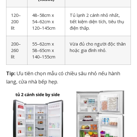
120–
48–58cm x
Tủ lạnh 2 cánh nhỏ nhất,
200
54–62cm x
tiết kiệm diện tích, tiêu thụ
lít
120–145cm
điện thấp.
200–
55–62cm x
Vừa đủ cho người độc thân
260
58–65cm x
hoặc gia đình nhỏ.
lít
140–155cm
Tip:
Ưu tiên chọn mẫu có chiều sâu nhỏ nếu hành
lang, cửa nhà bếp hẹp.