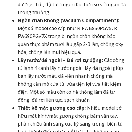
dưỡng chất, độ tươi ngon lâu hơn so với ngăn đá
thông thường.
Ngăn chân không (Vacuum Compartment):
Một số model cao cấp như R-FWB850PGV5, R-
FW690PGV7X trang bị ngăn chân không bảo
quản thực phẩm tươi lâu gấp 2-3 lần, chống oxy
hóa, chống lẫn mùi hiệu quả.
Lấy nước/đá ngoài – Đá rơi tự động:
Các dòng
tủ lạnh 4 cánh lấy nước ngoài
,
lấy đá ngoài
giúp
bạn lấy nước mát, đá viên nhanh chóng mà
không cần mở cửa tủ, vừa tiện lợi vừa tiết kiệm
điện. Một số mẫu còn có hệ thống làm đá tự
động, đá rơi liên tục, sạch khuẩn.
Thiết kế mặt gương cao cấp:
Nhiều model sở
hữu mặt kính/mặt gương chống bám vân tay,
phản chiếu ánh sáng cực kỳ sang trọng, biến tủ
lạnh thành điểm nhấn nổi bật cho không gian