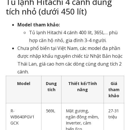
Tủ lạnh Hitachi 4 cánh dung
tích nhỏ (dưới 450 lít)
Model tham khảo:
Tủ lạnh Hitachi 4 cánh 400 lít
, 365L… phù
hợp căn hộ nhỏ, gia đình 3-4 người.
Chưa phổ biến tại Việt Nam, các model đa phần
được nhập khẩu nguyên chiếc từ Nhật Bản hoặc
Thái Lan, giá cao hơn các dòng cùng dung tích 2
cánh.
Model
Dung
Thiết kế/Tính
Giá
tích
năng
tham
khảo
R-
569L
Mặt gương,
27-31
WB640PGV1
ngăn đông mềm,
triệu
GCK
Inverter, cảm
biến Eco