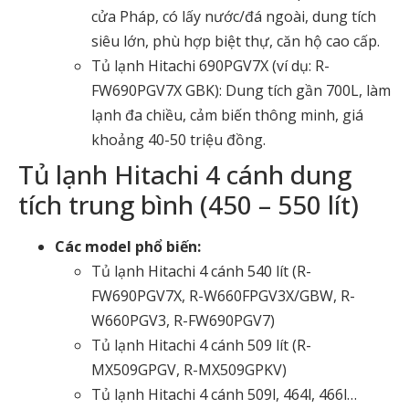
cửa Pháp, có lấy nước/đá ngoài, dung tích
siêu lớn, phù hợp biệt thự, căn hộ cao cấp.
Tủ lạnh Hitachi 690PGV7X
(ví dụ: R-
FW690PGV7X GBK): Dung tích gần 700L, làm
lạnh đa chiều, cảm biến thông minh, giá
khoảng 40-50 triệu đồng.
Tủ lạnh Hitachi 4 cánh dung
tích trung bình (450 – 550 lít)
Các model phổ biến:
Tủ lạnh Hitachi 4 cánh 540 lít
(R-
FW690PGV7X, R-W660FPGV3X/GBW, R-
W660PGV3, R-FW690PGV7)
Tủ lạnh Hitachi 4 cánh 509 lít
(R-
MX509GPGV, R-MX509GPKV)
Tủ lạnh Hitachi 4 cánh 509l
, 464l, 466l…