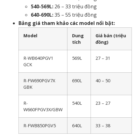
540-569L:
26 – 33 triệu đồng
640-690L:
35 – 55 triệu đồng
Bảng giá tham khảo các model nổi bật:
Model
Dung
Giá bán (triệu
tích
đồng)
R-WB640PGV1
569L
27 – 31
GCK
R-FW690PGV7X
690L
40 – 50
GBK
R-
540L
23 – 27
W660FPGV3X/GBW
R-FWB850PGV5
640L
33 – 38