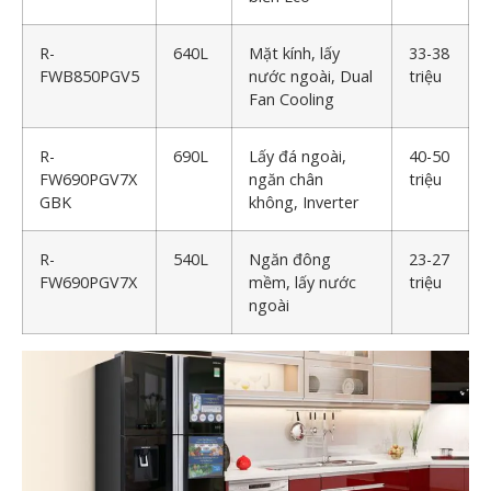
R-
640L
Mặt kính, lấy
33-38
FWB850PGV5
nước ngoài, Dual
triệu
Fan Cooling
R-
690L
Lấy đá ngoài,
40-50
FW690PGV7X
ngăn chân
triệu
GBK
không, Inverter
R-
540L
Ngăn đông
23-27
FW690PGV7X
mềm, lấy nước
triệu
ngoài