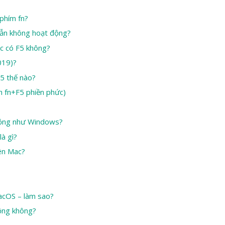
phím fn?
vẫn không hoạt động?
ac có F5 không?
019)?
5 thế nào?
h fn+F5 phiền phức)
động như Windows?
à gì?
rên Mac?
acOS – làm sao?
ộng không?