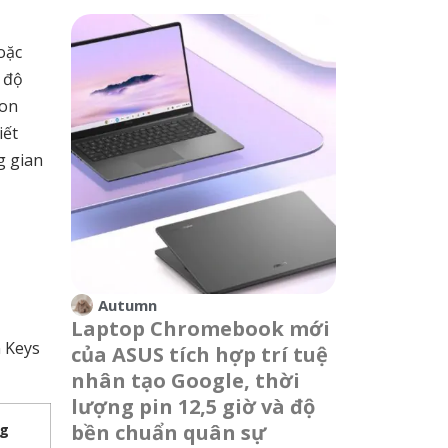
oặc
 độ
ion
iết
g gian
Autumn
Laptop Chromebook mới
 Keys
của ASUS tích hợp trí tuệ
nhân tạo Google, thời
lượng pin 12,5 giờ và độ
bền chuẩn quân sự
ng