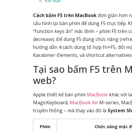
Kết luận
Cách bấm F5 trên MacBook
đơn giản hơn n
cấu hình lại bàn phím để dùng F5 trực tiếp.
“function keys ẩn” mặc định – phím F5 trên 
decrease). Để dùng F5 đúng chức năng (refres
hướng dẫn 4 cách: dùng tổ hợp fn+F5, đổi mặ
Karabiner-Elements, và shortcut alternative
Tại sao bấm F5 trên 
web?
Apple thiết kế bàn phím
MacBook
khác với 
MagicKeyboard,
MacBook Air
M-series, Mac
truyền thống – mà thay vào đó là
System Sh
Phím
Chức năng mặc đ