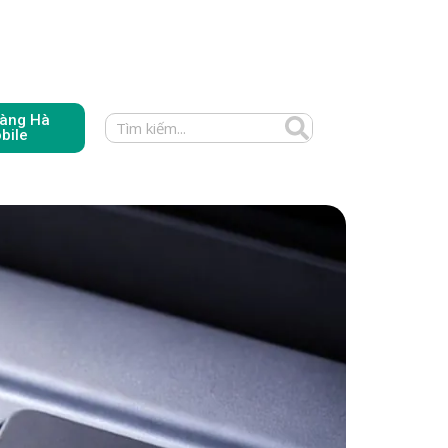
àng Hà
bile