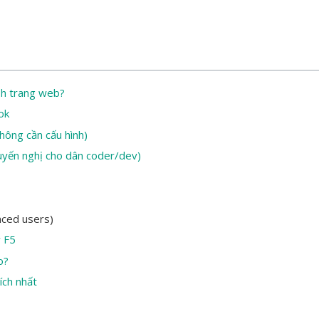
sh trang web?
ok
không cần cấu hình)
uyến nghị cho dân coder/dev)
nced users)
y F5
o?
ích nhất