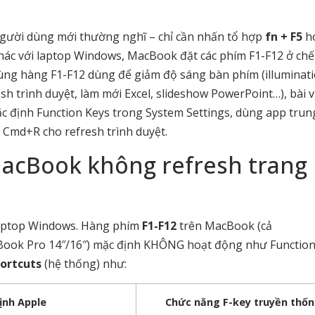
gười dùng mới thường nghĩ – chỉ cần nhấn tổ hợp
fn + F5
h
 Khác với laptop Windows, MacBook đặt các phím F1-F12 ở chế
cùng hàng F1-F12 dùng để giảm độ sáng bàn phím (illuminat
h trình duyệt, làm mới Excel, slideshow PowerPoint…), bài v
c định Function Keys trong System Settings, dùng app trun
s Cmd+R cho refresh trình duyệt.
MacBook không refresh trang
laptop Windows. Hàng phím
F1-F12
trên MacBook (cả
Book Pro 14″/16″) mặc định KHÔNG hoạt động như Function
ortcuts
(hệ thống) như:
ịnh Apple
Chức năng F-key truyền thố