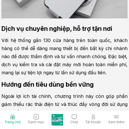
Dịch vụ chuyên nghiệp, hỗ trợ tận nơi
Với hệ thống gần 130 cửa hàng trên toàn quốc, khách 
hàng có thể dễ dàng mang thiết bị đến bất kỳ chi nhánh 
nào để được thẩm định và tư vấn nhanh chóng. Đặc biệt, 
dịch vụ kiểm tra và cài đặt máy mới hoàn toàn miễn phí, 
mang lại sự tiện lợi ngay từ lần sử dụng đầu tiên.
Hướng đến tiêu dùng bền vững
Ngoài lợi ích tài chính, chương trình này còn góp phần 
giảm thiểu rác thải điện tử và thúc đẩy vòng đời sử dụng 
sản phẩm hợp lý hơn.
Trang chủ
Danh mục
Chat
Tài khoản
Xem thêm
Quy trình thu cũ đổi mới tại Hoàng Hà 