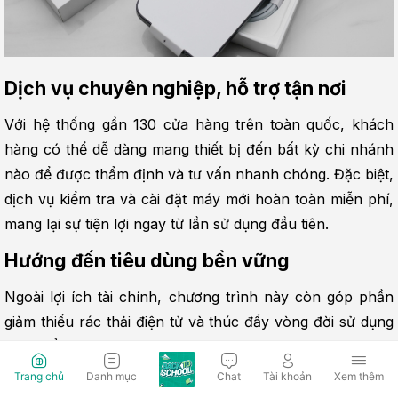
Dịch vụ chuyên nghiệp, hỗ trợ tận nơi
Với hệ thống gần 130 cửa hàng trên toàn quốc, khách 
hàng có thể dễ dàng mang thiết bị đến bất kỳ chi nhánh 
nào để được thẩm định và tư vấn nhanh chóng. Đặc biệt, 
dịch vụ kiểm tra và cài đặt máy mới hoàn toàn miễn phí, 
mang lại sự tiện lợi ngay từ lần sử dụng đầu tiên.
Hướng đến tiêu dùng bền vững
Ngoài lợi ích tài chính, chương trình này còn góp phần 
giảm thiểu rác thải điện tử và thúc đẩy vòng đời sử dụng 
sản phẩm hợp lý hơn.
Trang chủ
Danh mục
Chat
Tài khoản
Xem thêm
Quy trình thu cũ đổi mới tại Hoàng Hà 