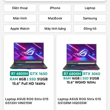
Điện thoại
iPhone
Laptop
Màn hình
MacBook
Samsung
Apple Watch
Máy tính bảng
Đồng hồ
Laptop ASUS ROG Strix G15
Laptop ASUS ROG Strix G15
G513IH-HN015W
G513RM-HQ055W