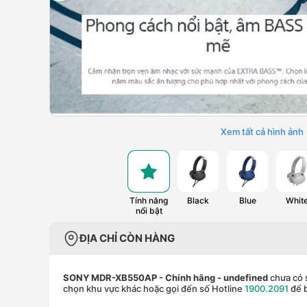
Xem tất cả hình ảnh
Tính năng
Black
Blue
Whit
nổi bật
ĐỊA CHỈ CÒN HÀNG
SONY MDR-XB550AP - Chính hãng
- undefined
chưa có s
chọn khu vực khác hoặc gọi đến số Hotline
1900.2091
để b