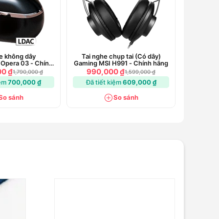
e không dây
Tai nghe chụp tai (Có dây)
Opera 03 - Chính
Gaming MSI H991 - Chính hãng
Hãng
00 ₫
990,000 ₫
1,790,000 ₫
1,599,000 ₫
iệm
700,000 ₫
Đã tiết kiệm
609,000 ₫
So sánh
So sánh