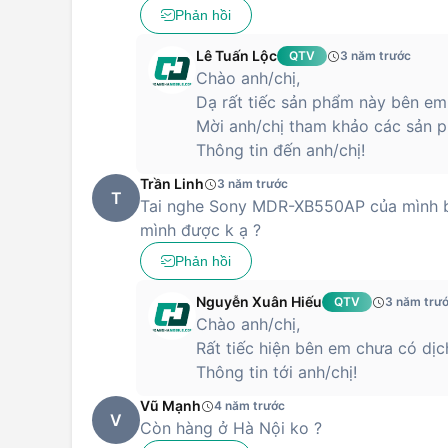
Phản hồi
Lê Tuấn Lộc
QTV
3 năm trước
Chào anh/chị,
Dạ rất tiếc sản phẩm này bên em
Mời anh/chị tham khảo các sản p
Thông tin đến anh/chị!
Trần Linh
3 năm trước
T
Tai nghe Sony MDR-XB550AP của mình bị 
mình được k ạ ?
Phản hồi
Nguyễn Xuân Hiếu
QTV
3 năm trư
Chào anh/chị,
Rất tiếc hiện bên em chưa có dị
Thông tin tới anh/chị!
Vũ Mạnh
4 năm trước
V
Còn hàng ở Hà Nội ko ?