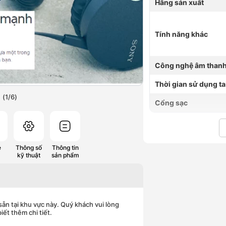
Hãng sản xuất
Tính năng khác
Công nghệ âm than
Thời gian sử dụng ta
(
1
/
6
)
Cổng sạc
e
Thông số
Thông tin
kỹ thuật
sản phẩm
ẵn tại khu vực này. Quý khách vui lòng
iết thêm chi tiết.