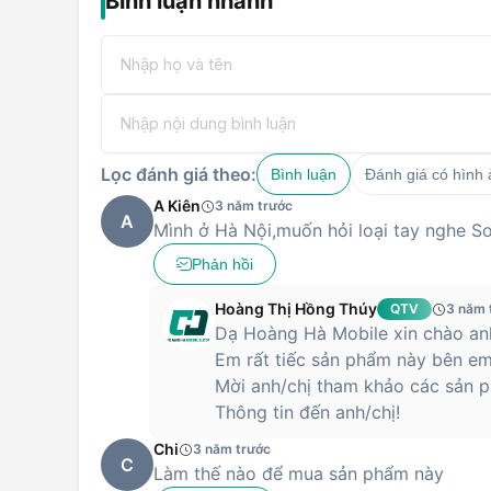
Bình luận nhanh
Lọc đánh giá theo:
Bình luận
Đánh giá có hình
A Kiên
3 năm trước
A
Mình ở Hà Nội,muốn hỏi loại tay nghe 
Phản hồi
Hoàng Thị Hồng Thúy
QTV
3 năm 
Dạ Hoàng Hà Mobile xin chào anh
Em rất tiếc sản phẩm này bên em
Mời anh/chị tham khảo các sản p
Thông tin đến anh/chị!
Chi
3 năm trước
C
Làm thế nào để mua sản phẩm này