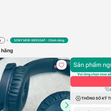
y
SONY MDR-XB550AP - Chính hãng
 hãng
Sản phẩm ng
Vui lòng chọn mua sả
THÔNG SỐ KỸ 