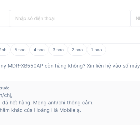
 ảnh
5 sao
4 sao
3 sao
2 sao
1 sao
Sony MDR-XB550AP còn hàng không? Xin liên hệ vào số máy
trước
/chị,
 đã hết hàng. Mong anh/chị thông cảm.
hẩm khác của Hoàng Hà Mobile ạ.