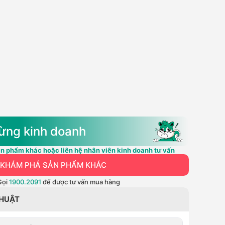
ừng kinh doanh
n phẩm khác hoặc liên hệ nhân viên kinh doanh tư vấn
KHÁM PHÁ SẢN PHẨM KHÁC
Gọi
1900.2091
để được tư vấn mua hàng
THUẬT