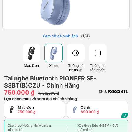
Xem tất cả hình ảnh
(
1
/
4
)
Màu Đen
Xanh
Thông số
Thông tin
kỹ thuật
sản phẩm
Tai nghe Bluetooth PIONEER SE-
S3BT(B)CZU - Chính Hãng
750.000 ₫
PSES3BTL
SKU:
1.190.000 ₫
Lựa chọn màu và xem địa chỉ còn hàng
Màu Đen
Xanh
750.000 ₫
890.000 ₫
Xác thực Hoàng Hà Member
Xác thực Edu (HSSV - GV)
giá chỉ từ
giá chỉ còn