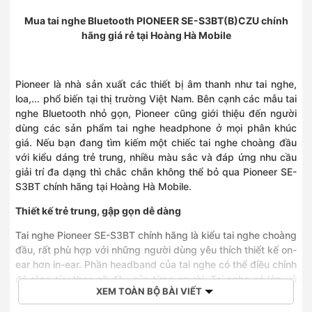
Mua tai nghe Bluetooth PIONEER SE-S3BT(B)CZU chính
hãng giá rẻ tại Hoàng Hà Mobile
Pioneer là nhà sản xuất các thiết bị âm thanh như tai nghe,
loa,... phổ biến tại thị trường Việt Nam. Bên cạnh các mẫu tai
nghe Bluetooth nhỏ gọn, Pioneer cũng giới thiệu đến người
dùng các sản phẩm tai nghe headphone ở mọi phân khúc
giá. Nếu bạn đang tìm kiếm một chiếc tai nghe choàng đầu
với kiểu dáng trẻ trung, nhiều màu sắc và đáp ứng nhu cầu
giải trí đa dạng thì chắc chắn không thể bỏ qua Pioneer SE-
S3BT chính hãng tại Hoàng Hà Mobile.
Thiết kế trẻ trung, gập gọn dễ dàng
Tai nghe Pioneer SE-S3BT chính hãng là kiểu tai nghe choàng
đầu, rất phù hợp với những người dùng yêu thích thiết kế on-
ear hơn in-ear. Phần headband của tai nghe có thể điều chỉnh
độ rộng tùy theo cỡ đầu của từng người. Tai nghe có lớp vỏ
XEM TOÀN BỘ BÀI VIẾT
bên ngoài hoàn thiện từ chất liệu nhựa cao cấp, nên khi cầm
hoặc đeo rất chắc chắn và không có cảm giác ọp ẹp.