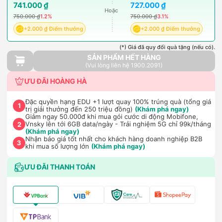
741.000 ₫
727.000 ₫
Hoặc
750.000 ₫
1.2%
750.000 ₫
3.1%
+2.000 ₫ Điểm thưởng
+2.000 ₫ Điểm thưởng
(*) Giá đã quy đổi quà tặng (nếu có).
SẢN PHẨM HẾT HÀNG
(Vui lòng liên hệ 1900.2091)
ƯU ĐÃI HOÀNG HÀ
Đặc quyền hạng EDU +1 lượt quay 100% trúng quà (tổng giá
1
trị giải thưởng đến 250 triệu đồng)
(Khám phá ngay)
Giảm ngay 50.000đ khi mua gói cước di động Mobifone,
Vnsky lên tới 6GB data/ngày - Trải nghiệm 5G chỉ 99k/tháng
2
(Khám phá ngay)
Nhận báo giá tốt nhất cho khách hàng doanh nghiệp B2B
3
khi mua số lượng lớn
(Khám phá ngay)
ƯU ĐÃI THANH TOÁN