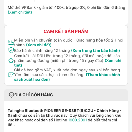
Mở thẻ VPBank - giảm tới 400k, trả góp 0%, 0 phí lên đến 6 tháng
(Xem chi tiết)
CAM KẾT SẢN PHẨM
Miễn phí vận chuyển toàn quốc - Giao hàng hỏa tốc 2H nội
thành
(Xem chi tiết)
Bảo hành chính hãng 12 tháng
(Xem trung tâm bảo hành)
Cam kết Lỗi Đổi Liền trong 12 tháng, đổi mới hoặc đổi sản
phẩm tương đương (miễn phí trong 15 ngày đầu)
(Xem chi
tiết)
Giá đã bao gồm VAT, xuất hóa đơn ngay sau khi bán hàng.
Yên tâm mua sắm, hạch toán dễ dàng!
(Tham khảo chính
sách xuất hoá đơn)
ĐỊA CHỈ CÒN HÀNG
Tai nghe Bluetooth PIONEER SE-S3BT(B)CZU - Chính Hãng
-
Xanh
chưa có sẵn tại khu vực này. Quý khách vui lòng chọn khu
vực khác hoặc gọi đến số Hotline
1900.2091
để biết thêm chi
tiết.