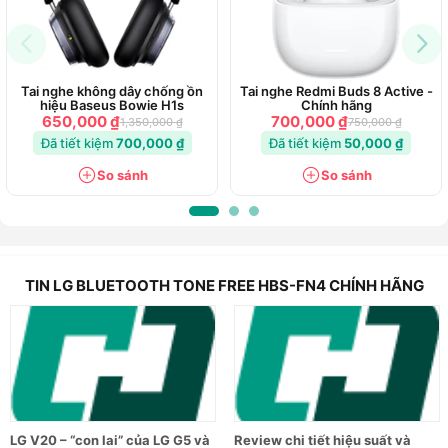
Tai nghe không dây chống ồn
Tai nghe Redmi Buds 8 Active -
hiệu Baseus Bowie H1s
Chính hãng
650,000 ₫
700,000 ₫
1,350,000 ₫
750,000 ₫
Đã tiết kiệm
700,000 ₫
Đã tiết kiệm
50,000 ₫
So sánh
So sánh
TIN LG BLUETOOTH TONE FREE HBS-FN4 CHÍNH HÃNG
Thiết kế vừa khít cũng giúp nâng cao khả năng chống tiếng
tạp âm của tai nghe, giúp người dùng bớt bị làm phiền bởi
tiếng ồn bên ngoài ảnh hưởng tới chất lượng âm nhạc. Chế
độ âm thanh xung quanh cũng giúp bạn nghe được tiếng nói
chuyện hoặc các thông báo xung quanh trong lúc tận hưởng
bài hát yêu thích.
LG V20 – “con lai” của LG G5 và
Review chi tiết hiệu suất và
Đặc biệt, tai nghe TONE Free được trang bị công nghệ