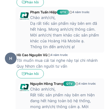
Phản hồi
LG cũng cung cấp cho sản phẩm khả năng sạc nhanh. Bạn
Phạm Tuấn Hiệp
QTV
4 năm trước
sẽ có ngay 1 giờ nghe nhạc chỉ sau 5 phút sạc, giúp bạn
Chào anh/chị,
không phải chờ đợi lâu.
Dạ rất tiếc sản phẩm này bên em đã
Thiết kế đơn giản và vừa vặn
hết hàng. Mong anh/chị thông cảm.
Mời anh/chị tham khảo các sản phẩm
Tương tự như đa số tai nghe true-wireless hiện tại, LG TONE
khác của Hoàng Hà Mobile ạ.
Free HBS-FN4 có kiểu dáng in-ear với các nút tai nghe mềm
Thông tin đến anh/chị ạ!
mại và vừa tai, nhằm tăng cường khả năng chống ồn và độ
thoải mái khi sử dụng. Nút tai nghe được làm từ silicon cao
Hồ Cao Nguyên Vũ
4 năm trước
cấp phủ một lớp gel sử dụng trong y tế, tạo ra độ mềm tối ưu
H
Tôi muốn mua cái tai nghe này tại chi nhánh
và không gây dị ứng.
Quy Nhơn cần người tư vấn
Phản hồi
Nguyễn Hồng Trang
QTV
4 năm trước
Chào anh/chị,
Rất tiếc sản phẩm này bên em hiện
đang hết hàng toàn bộ hệ thống,
mong anh/chị thông cảm ạ. Mời