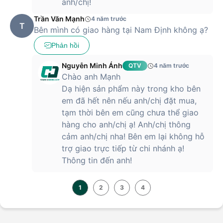
anh/chị!
Hiện tại, Hoàng Hà Mobile đang kinh doanh tai nghe
Trần Văn Mạnh
4 năm trước
bluetooth LG TONE Free HBS-FN4 chính hãng với mức giá tốt
T
Bên mình có giao hàng tại Nam Định không ạ?
nhất thị trường. Sản phẩm được bảo hành chính hãng 12
tháng và giao hàng miễn phí toàn quốc. Hãy tới ngay cửa
Phản hồi
hàng Hoàng Hà Mobile gần nhất hoặc click vào nút đặt hàng
để được hỗ trợ tận tình nhé!
Nguyễn Minh Ánh
QTV
4 năm trước
Chào anh Mạnh
Dạ hiện sản phẩm này trong kho bên
em đã hết nên nếu anh/chị đặt mua,
tạm thời bên em cũng chưa thể giao
hàng cho anh/chị ạ! Anh/chị thông
cảm anh/chị nha! Bên em lại không hỗ
trợ giao trực tiếp từ chi nhánh ạ!
Thông tin đến anh!
1
2
3
4