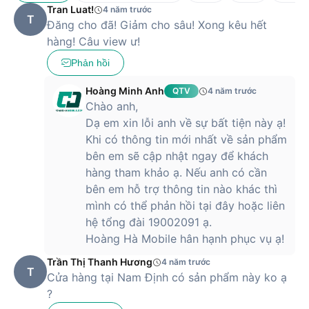
Tran Luat!
4 năm trước
T
Đăng cho đã! Giảm cho sâu! Xong kêu hết
hàng! Câu view ư!
Phản hồi
Hoàng Minh Anh
QTV
4 năm trước
Chào anh,
Với phần mềm này, bạn có thể dễ dàng bật các tính năng
Dạ em xin lỗi anh về sự bất tiện này ạ!
kiểm soát tiếng ồn của tai nghe. Đồng thời, LG cung cấp cho
Khi có thông tin mới nhất về sản phẩm
bạn khả năng điều chỉnh EQ chuyên sâu. Bạn có thể tăng
bên em sẽ cập nhật ngay để khách
cường hoặc giảm bớt từng dải âm khác nhau, đem lại hiệu
hàng tham khảo ạ. Nếu anh có cần
ứng âm thanh như mong muốn và phù hợp với từng thể loại
bên em hỗ trợ thông tin nào khác thì
âm nhạc.
mình có thể phản hồi tại đây hoặc liên
Thời lượng pin dài cả ngày
hệ tổng đài 19002091 ạ.
Hoàng Hà Mobile hân hạnh phục vụ ạ!
LG TONE Free HBS-FN4 có thời lượng pin rất đáng tin cậy.
Trần Thị Thanh Hương
Chỉ một lần sạc cũng đã đủ cung cấp cho người dùng 6 giờ
4 năm trước
T
Cửa hàng tại Nam Định có sản phẩm này ko ạ
nghe nhạc liên tục. Khi kết hợp với hộp sạc đi kèm, người
dùng sẽ có tới 18 giờ tận hưởng thế giới âm thanh đỉnh cao
?
trước khi phải nạp lại năng lượng cho tai nghe.