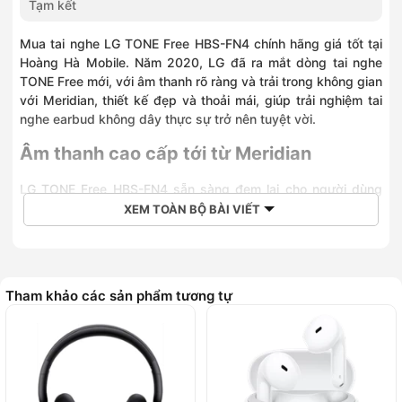
Tạm kết
Mua tai nghe LG TONE Free HBS-FN4 chính hãng giá tốt tại
Hoàng Hà Mobile. Năm 2020, LG đã ra mắt dòng tai nghe
TONE Free mới, với âm thanh rõ ràng và trải trong không gian
với Meridian, thiết kế đẹp và thoải mái, giúp trải nghiệm tai
nghe earbud không dây thực sự trở nên tuyệt vời.
Âm thanh cao cấp tới từ Meridian
LG TONE Free HBS-FN4 sẵn sàng đem lại cho người dùng
những giây phút tận hưởng âm nhạc thoải mái với hàng loạt
XEM TOÀN BỘ BÀI VIẾT
công nghệ tân tiến được thừa hưởng từ hãng âm thanh
Meridian. Đây là thương hiệu đi đầu trong khả năng xử lý tín
hiệu số để nâng cao trải nghiệm của người dùng. Tai nghe
HBS-FN4 có củ loa 6mm nâng cao độ rõ của giọng hát và
Tham khảo các sản phẩm tương tự
tăng cường âm bass phong phú.