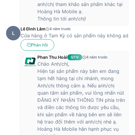
anh/chị tham khảo sản phẩm khác tại
Hoàng Hà Mobile ạ.
Thông tin tới anh/chị!
Lê Đình Lâm
4 năm trước
L
Cửa hàng ở Tam Kỳ có sản phẩm này không ad
Phản hồi
Phan Thu Hoài
QTV
4 năm trước
Chào Anh/chị,
Hiện tại sản phẩm này bên em đang
Hộp sạc của sản phẩm có hình tròn hoàn hảo, dễ dàng nằm
tạm hết hàng tại chi nhánh, mong
gọn trong lòng bàn tay cũng như túi xách của người dùng.
Anh/chị thông cảm ạ. Nếu anh/chị
Hộp sạc được làm đồng màu với tai nghe. Bạn có thể lựa
quan tâm sản phẩm, vui lòng nhấn nút
chọn các phiên bản đen và trắng tuỳ theo cá tính của mình.
ĐĂNG KÝ NHẬN THÔNG TIN phía trên
Tạm kết
và điền các thông tin được yêu cầu,
khi sản phẩm về hàng bên em sẽ liên
LG TONE Free HBS-FN4 là sản phẩm tai nghe true-wireless
hệ trao đổi thêm với anh/chị nhé ạ.
có giá tốt và những trang bị tân tiến, đem lại trải nghiệm âm
Hoàng Hà Mobile hân hạnh phục vụ
thanh toàn diện.