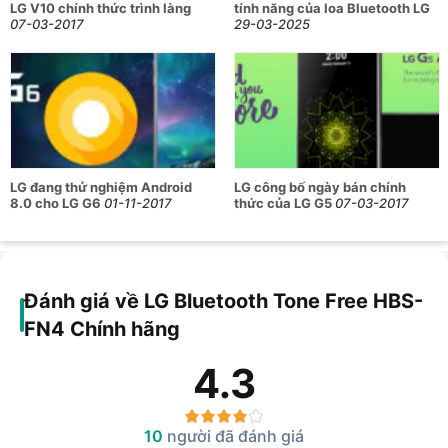
LG V10 chính thức trình làng
tính năng của loa Bluetooth LG
Headphone Spatial Processing, không chỉ tái tạo một sân
07-03-2017
29-03-2025
khấu âm thanh rất thực mô phỏng trải nghiệm nghe nhạc từ
loa thực sự mà còn mang đến giọng hát với sự rõ ràng
nguyên sơ. Đây là một trải nghiệm nghe nhạc mới mẻ giúp
bạn quên đi rằng mình đang đeo tai nghe.
Tăng cường trải nghiệm với phần mềm
chuyên biệt
LG đang thử nghiệm Android
LG công bố ngày bán chính
8.0 cho LG G6
01-11-2017
thức của LG G5
07-03-2017
Người dùng có thể sử dụng ứng dụng TONE Free được LG
phát triển dành riêng cho dòng tai nghe của hãng để trải
nghiệm toàn bộ những tính năng thông minh của chiếc tai
nghe này.
Đánh giá về LG Bluetooth Tone Free HBS-
FN4 Chính hãng
4.3
10
người đã đánh giá