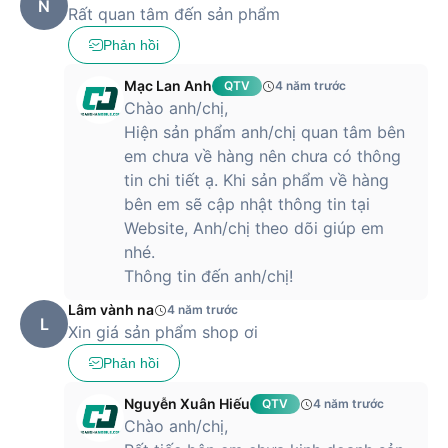
N
Rất quan tâm đến sản phẩm
Phản hồi
Mạc Lan Anh
QTV
4 năm trước
Chào anh/chị,
Hiện sản phẩm anh/chị quan tâm bên
em chưa về hàng nên chưa có thông
tin chi tiết ạ. Khi sản phẩm về hàng
bên em sẽ cập nhật thông tin tại
Website, Anh/chị theo dõi giúp em
nhé.
Thông tin đến anh/chị!
Lâm vành na
4 năm trước
L
Chiếc Huawei Watch Fit chính hãng đạt được chứng nhận
Xin giá sản phẩm shop ơi
chuẩn chống nước 5ATM. Đồng hồ thông minh có thể chịu
Phản hồi
được khi ngâm nước ở độ sâu 50 mét. Bạn hoàn toàn có thể
yên tâm đeo chiếc Huawei Watch Fit và tham gia các hoạt
Nguyễn Xuân Hiếu
QTV
4 năm trước
động bơi lội mà không cần lo ngại sẽ ảnh hưởng đến hoạt
Chào anh/chị,
động của thiết bị.