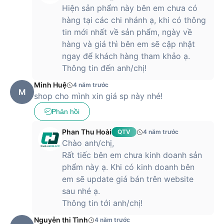
động thể thao. Khi bạn chuyển đến màn hình luyện tập, bạn
Hiện sản phẩm này bên em chưa có
có thể cài đặt mục tiêu tập luyện, lời nhắc nhở,… Đối với
hàng tại các chi nhánh ạ, khi có thông
người dùng tham gia vào hoạt động chạy bộ, sau khi chạy
tin mới nhất về sản phẩm, ngày về
máy sẽ gửi thông báo về thời gian, khoảng cách chạy, tốc
hàng và giá thì bên em sẽ cập nhật
độ,… Nói chung, chiếc Huawei Watch Fit chính hãng sẽ là
ngay để khách hàng tham khảo ạ.
người bạn đồng hành cùng bạn luyện tập hiệu quả.
Thông tin đến anh/chị!
Thời lượng pin khủng lên tới 10 ngày
Minh Huệ
4 năm trước
M
Nhà sản xuất Huawei đã tăng cường hiệu suất pin trên chiếc
shop cho mình xin giá sp này nhé!
đồng hồ thông minh Huawei Watch Fit chính hãng của mình.
Phản hồi
Bạn có thể sử dụng liên tục trong vòng 10 ngày ở chế độ
thông thường. Nếu bạn thường xuyên sử dụng tính năng
Phan Thu Hoài
QTV
4 năm trước
GPS, chiếc Huawei Watch Fit có thể hoạt động liên tục trong
Chào anh/chị,
vòng 12 giờ. Thiết bị có thể sạc qua một cáp sạc từ tính nhỏ
Rất tiếc bên em chưa kinh doanh sản
ở hai cổng mặt sau của Fit. Bạn chỉ cần chờ đợi khoảng 1 giờ
30 phút để sạc đầy pin cho đồng hồ.
phẩm này ạ. Khi có kinh doanh bên
em sẽ update giá bán trên website
sau nhé ạ.
Thông tin tới anh/chị!
Nguyễn thi Tình
4 năm trước