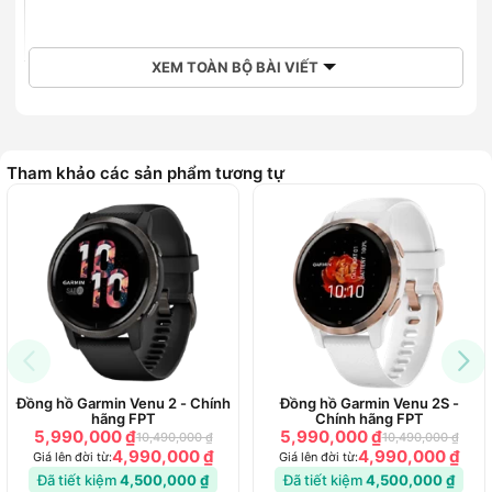
XEM TOÀN BỘ BÀI VIẾT
Tham khảo các sản phẩm tương tự
Thiết kế độc đáo với màn hình chữ nhật
Nhìn chung, thiết kế của chiếc đồng hồ thông minh Huawei
Đồng hồ Garmin Venu 2 - Chính
Đồng hồ Garmin Venu 2S -
Watch Fit chính hãng trông khá giống với Apple Watch
hãng FPT
Chính hãng FPT
nhưng màn hình được kéo dài hơn. Đồng hồ có kích thước 46
5,990,000 ₫
5,990,000 ₫
10,490,000 ₫
10,490,000 ₫
4,990,000 ₫
4,990,000 ₫
mm x 30 mm x 10.7 mm và trọng lượng chỉ khoảng 34 g nên
Giá lên đời từ:
Giá lên đời từ:
Đã tiết kiệm
4,500,000 ₫
Đã tiết kiệm
4,500,000 ₫
khi đeo không hề có cảm giác nặng tay. Phần dây đeo làm từ