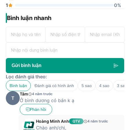
1
0%
Bình luận nhanh
Gửi bình luận
Lọc đánh giá theo:
Bình luận
Đánh giá có hình ảnh
5 sao
4 sao
3 sao
Tâm
4 năm trước
T
Ở bình dương có bán k ạ
Bên cạnh đó, đồng hồ Huawei Watch Fit chính hãng được
Phản hồi
trang bị GPS ở mặt lưng, cảm biến nhịp tim TruSeen 4.0 mới
nhất và cảm biến IMU 6 trục gồm cảm biến gia tốc và cảm
Hoàng Minh Anh
QTV
4 năm trước
biến chuyển động con quay hồi chuyển để theo dõi các hoạt
Chào anh/chị,