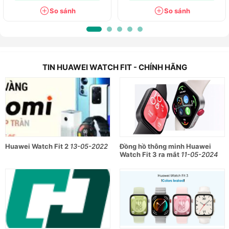
chất liệu silicon và có thể dễ dàng thay thế. Sản phẩm có sẵn
So sánh
So sánh
tùy chọn màu steel. Với thiết kế nhỏ gọn nhưng vẫn nổi bật,
chiếc Huawei Watch Fit sẽ là một sự lựa chọn của bạn.
TIN HUAWEI WATCH FIT - CHÍNH HÃNG
Huawei Watch Fit 2
13-05-2022
Đồng hồ thông minh Huawei
Watch Fit 3 ra mắt
11-05-2024