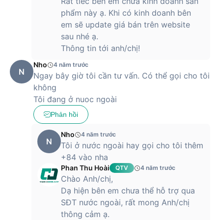
Rất tiếc bên em chưa kinh doanh sản
Sản phẩm đang được bán trên hệ thống của Hoàng Hà
phẩm này ạ. Khi có kinh doanh bên
Mobile với mức giá ưu đãi và chế độ bảo hành chính hãng 12
em sẽ update giá bán trên website
tháng. Tham khảo thêm thông tin và đặt mua sản phẩm tại
sau nhé ạ.
link: https://hoanghamobile.com/smartwatch/dong-ho-
Thông tin tới anh/chị!
thong-minh-huawei-watch-fit-chinh-hang
Nho
4 năm trước
N
Ngay bây giờ tôi cần tư vấn. Có thể gọi cho tôi
không
Tôi đang ở nuoc ngoài
Phản hồi
Nho
4 năm trước
N
Tôi ở nước ngoài hay gọi cho tôi thêm
+84 vào nha
Phan Thu Hoài
QTV
4 năm trước
Chào Anh/chị,
Dạ hiện bên em chưa thể hỗ trợ qua
SĐT nước ngoài, rất mong Anh/chị
thông cảm ạ.