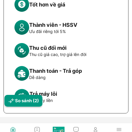
Tốt hơn về giá
Thành viên - HSSV
Ưu đãi riêng tới 5%
Thu cũ đổi mới
Thu cũ giá cao, trợ giá lên đời
Thanh toán - Trả góp
Dễ dàng
Trả máy lỗi
So sánh
(2)
Đổi máy liền