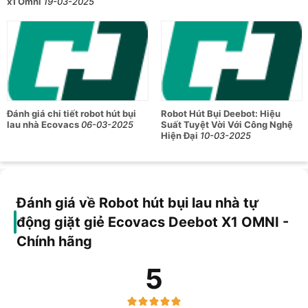
x1 Omni
19-03-2025
Đánh giá chi tiết robot hút bụi
Robot Hút Bụi Deebot: Hiệu
lau nhà Ecovacs
06-03-2025
Suất Tuyệt Vời Với Công Nghệ
Hiện Đại
10-03-2025
Đánh giá về Robot hút bụi lau nhà tự
động giặt giẻ Ecovacs Deebot X1 OMNI -
Chính hãng
5