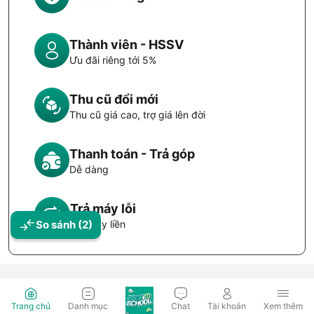
Thành viên - HSSV
Ưu đãi riêng tới 5%
Thu cũ đổi mới
Thu cũ giá cao, trợ giá lên đời
Thanh toán - Trả góp
Dễ dàng
Trả máy lỗi
Đổi máy liền
So sánh
(2)
Trang chủ
Danh mục
Chat
Tài khoản
Xem thêm