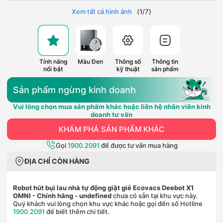
Xem tất cả hình ảnh
(
1
/
7
)
Tính năng
Màu Đen
Thông số
Thông tin
nổi bật
kỹ thuật
sản phẩm
Sản phẩm ngừng kinh doanh
Vui lòng chọn mua sản phẩm khác hoặc liên hệ nhân viên kinh
doanh tư vấn
KHÁM PHÁ SẢN PHẨM KHÁC
Gọi
1900.2091
để được tư vấn mua hàng
ĐỊA CHỈ CÒN HÀNG
Robot hút bụi lau nhà tự động giặt giẻ Ecovacs Deebot X1
OMNI - Chính hãng
- undefined
chưa có sẵn tại khu vực này.
Quý khách vui lòng chọn khu vực khác hoặc gọi đến số Hotline
1900.2091
để biết thêm chi tiết.