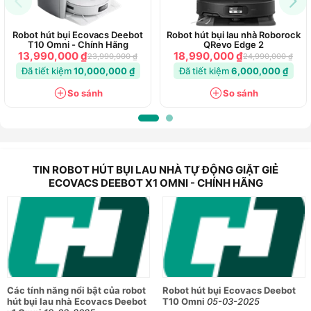
Robot hút bụi Ecovacs Deebot
Robot hút bụi lau nhà Roborock
T10 Omni - Chính Hãng
QRevo Edge 2
13,990,000 ₫
18,990,000 ₫
23,990,000 ₫
24,990,000 ₫
Đã tiết kiệm
10,000,000 ₫
Đã tiết kiệm
6,000,000 ₫
So sánh
So sánh
TIN ROBOT HÚT BỤI LAU NHÀ TỰ ĐỘNG GIẶT GIẺ
ECOVACS DEEBOT X1 OMNI - CHÍNH HÃNG
Các tính năng nổi bật của robot
Robot hút bụi Ecovacs Deebot
hút bụi lau nhà Ecovacs Deebot
T10 Omni
05-03-2025