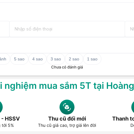
 ảnh
5 sao
4 sao
3 sao
2 sao
1 sao
Chưa có đánh giá
i nghiệm mua sắm 5T tại Hoàn
 - HSSV
Thu cũ đổi mới
Thanh to
g tới 5%
Thu cũ giá cao, trợ giá lên đời
D