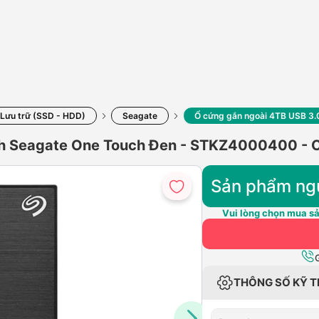
 Lưu trữ (SSD - HDD)
Seagate
Ổ cứng gắn ngoài 4TB USB 3.
ch Seagate One Touch Đen - STKZ4000400 - 
Sản phẩm ng
Vui lòng chọn mua sả
THÔNG SỐ KỸ 