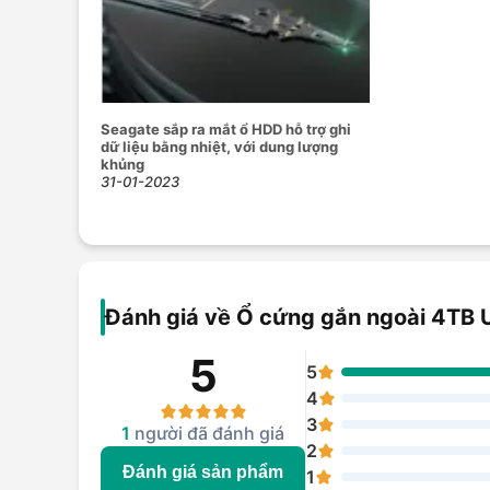
làm việc trên nhiều máy tính khác nhau.
Hiện tại, Hoàng Hà Mobile đã trở thành nhà phân ph
cao và mức giá hấp dẫn. Để mua ổ cứng 4TB USB 
Seagate sắp ra mắt ổ HDD hỗ trợ ghi
STKZ4000400- Chính hãng, hãy tới các chi nhánh Ho
dữ liệu bằng nhiệt, với dung lượng
hàng để được giao hàng tận tay hoàn toàn miễn phí.
khủng
31-01-2023
Đánh giá về Ổ cứng gắn ngoài 4TB
5
5
4
3
1
người đã đánh giá
2
Đánh giá sản phẩm
1