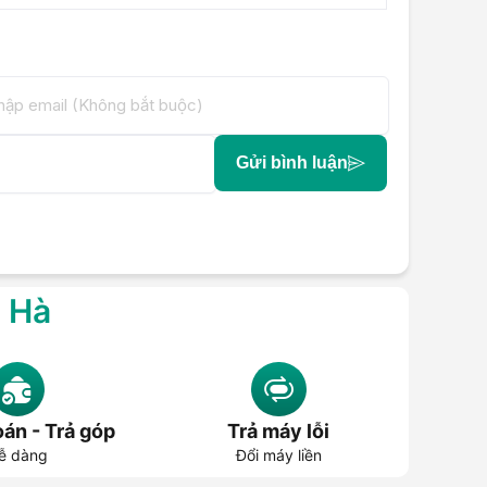
Gửi bình luận
g Hà
án - Trả góp
Trả máy lỗi
ễ dàng
Đổi máy liền