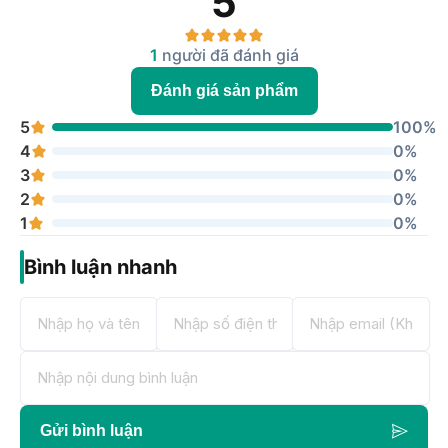
5
với quản lý cáp tích hợp tốt cho thẩm mỹ tốt
nhất và nhìn mạnh mẽ.
1
người đã đánh giá
Đánh giá sản phẩm
5
100%
4
0%
3
0%
2
0%
1
0%
Bình luận nhanh
Gửi bình luận