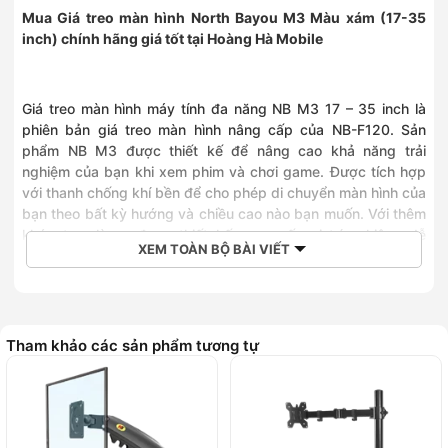
Mua
Giá treo màn hình North Bayou M3 Màu xám (17-35
inch)
chính hãng giá tốt tại Hoàng Hà Mobile
Giá treo màn hình máy tính đa năng NB M3 17 – 35 inch là
phiên bản giá treo màn hình nâng cấp của NB-F120. Sản
phẩm NB M3 được thiết kế để nâng cao khả năng trải
nghiệm của bạn khi xem phim và chơi game. Được tích hợp
với thanh chống khí bền để cho phép di chuyển màn hình của
bạn theo bất kỳ hướng và chiều cao nào bạn muốn. Với thêm
khớp trục lò xo được thiết kế cung cấp vị trí nghiêng dễ
XEM TOÀN BỘ BÀI VIẾT
dàng.
Giá treo màn hình máy tính đa
Tham khảo các sản phẩm tương tự
năng NB M3 17 – 35 inch hàng
nhập khẩu chính hãng
Hơn nữa, màn hình cung cấp xoay 180° cho các
cách sử dụng chức năng khác nhau. Với thiết kế