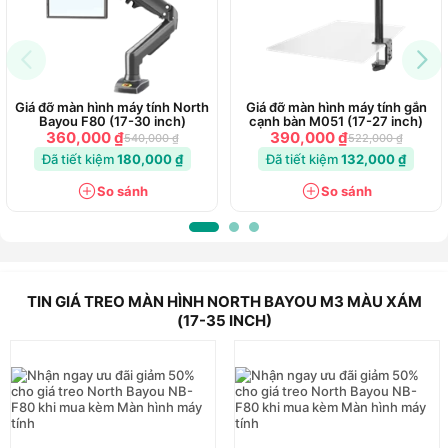
linh hoạt trong các cánh tay có thể thu vào và có
thể mở rộng giúp tiết kiệm không gian trong một
khu vực hạn chế. Giá treo chuyển động đầy đủ
này bao gồm hầu hết mọi điểm quan sát trong
phòng của bạn, bất cứ khi nào bạn cài đặt để
Giá đỡ màn hình máy tính North
Giá đỡ màn hình máy tính gắn
giải trí, video call, chơi game hoặc giải trí theo
Bayou F80 (17-30 inch)
cạnh bàn M051 (17-27 inch)
thời gian thực với thần tượng của mình.
360,000 ₫
390,000 ₫
540,000 ₫
522,000 ₫
Đã tiết kiệm
180,000 ₫
Đã tiết kiệm
132,000 ₫
Sản phẩm là một phần mở rộng hai cánh tay đi
So sánh
So sánh
kèm với hợp kim nhôm đánh bóng và mạ crôm
với quản lý cáp tích hợp tốt cho thẩm mỹ tốt
nhất và nhìn mạnh mẽ
TIN GIÁ TREO MÀN HÌNH NORTH BAYOU M3 MÀU XÁM
Tính năng nổi bật của Giá Đỡ Màn
(17-35 INCH)
Hình NB M3 Gắn Tường 17-35 inch
- NB M3 là một cánh tay lắp đặt toàn bộ màn
hình chuyển động.
- Sản phẩm được thiết kế để nâng cao khả năng
trải nghiệm của bạn khi xem phim và chơi game.