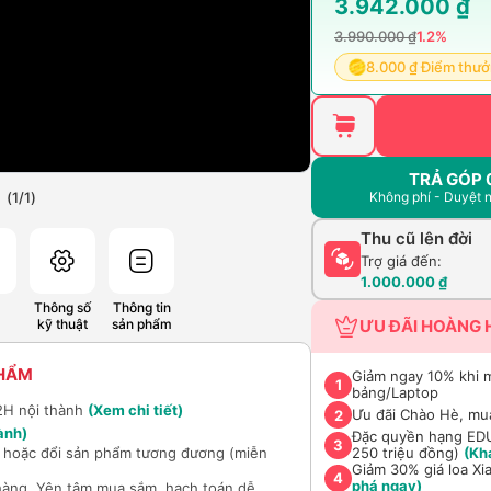
3.942.000 ₫
3.990.000 ₫
1.2%
8.000 ₫ Điểm thư
TRẢ GÓP 
(
1
/
1
)
Không phí - Duyệt 
Thu cũ lên đời
Trợ giá đến:
1.000.000 ₫
Thông số
Thông tin
kỹ thuật
sản phẩm
ƯU ĐÃI HOÀNG 
PHẨM
Giảm ngay 10% khi 
1
bảng/Laptop
2H nội thành
(Xem chi tiết)
Ưu đãi Chào Hè, mu
2
ành)
Đặc quyền hạng EDU 
3
hí hoặc đổi sản phẩm tương đương (miễn
250 triệu đồng)
(Kh
Giảm 30% giá loa Xi
4
phá ngay)
hàng. Yên tâm mua sắm, hạch toán dễ