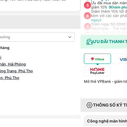
Ưu đãi mua dán màn
5
giảm 10%
(Khám ph
Giảm thêm 15% tối đ
kèm với các sản phẩ
6
ngay)
Giảm ngay 50.000đ k
7
data/ngày - Trải ng
Nhận báo giá tốt nh
8
(Khám phá ngay)
ƯU ĐÃI THANH 
 hàng
i
hân, Hải Phòng
ông Trang, Phú Thọ
ên, Phú Thọ
Mở thẻ VPBank - giảm tới
THÔNG SỐ KỸ 
Công nghệ màn hìn