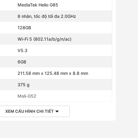
MediaTek Helio G85
8 nhân, tốc độ tối đa 2.0GHz
128GB
Wi-Fi 5 (802.11a/b/g/n/ac)
V5.3
6GB
211.58 mm x 125.48 mm x 8.8 mm
375 g
Mali-G52
Kính dán màn hình ZAGG Plus Edge cho
Đồng hồ
Xiaomi 14T/ 14T Pro - 100117949
4,290,00
350,000 ₫
- 57%
3,390,
XEM CẤU HÌNH CHI TIẾT
149,000 ₫
3,390,
149,000 ₫
4,290,00
350,000 ₫
- 57%
Hoặc 391
147,000 ₫
Hoàng Hà Member chỉ từ
Hoàng H