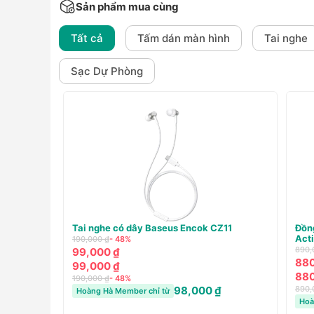
Sản phẩm mua cùng
Tất cả
Tấm dán màn hình
Tai nghe
Sạc Dự Phòng
Đồng hồ thông minh Xiaomi Redmi Watch 5
Tai nghe có dây
Active - Chính hãng
165,000 ₫
890,000 ₫
- 1%
165,000 ₫
880,000 ₫
Hoàng Hà Member c
880,000 ₫
890,000 ₫
- 1%
869,000 ₫
Hoàng Hà Member chỉ từ