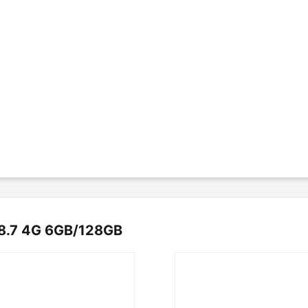
.0GHz
 lên đến 2TB
8.7 4G 6GB/128GB
ốc độ 30 khung hình/giây
c độ 30 khung hình/giây