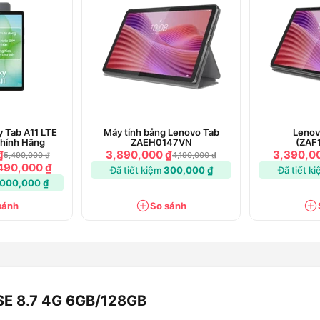
các tác vụ nhanh hơn, thao tác mượt mà
sắc nét và chân thực, cùng các chuyển
 khắc với những khung hình sắc nét và
ử dụng dài hơn, đồng thời rút ngắn thời
 Tab A11 LTE
Máy tính bảng Lenovo Tab
Lenov
hính Hãng
ZAEH0147VN
(ZAF
₫
3,890,000 ₫
3,390,0
5,490,000 ₫
4,190,000 ₫
490,000 ₫
Đã tiết kiệm
300,000 ₫
Đã tiết k
h bảng Redmi Pad SE 8.7 4G
,000,000 ₫
sánh
So sánh
 SE 8.7 4G 6GB/128GB