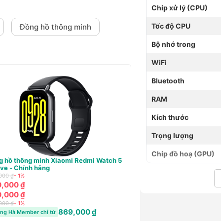
Chip xử lý (CPU)
Tốc độ CPU
Đồng hồ thông minh
Bộ nhớ trong
WiFi
Bluetooth
RAM
Kích thước
Trọng lượng
Chip đồ hoạ (GPU)
 Xiaomi Type-C Earphones
Pin dự phòng Innostyle PowerMini II
10000mAh
699,000 ₫
- 44%
390,000 ₫
163,000 ₫
hỉ từ
390,000 ₫
699,000 ₫
- 44%
385,000 ₫
Hoàng Hà Member chỉ từ