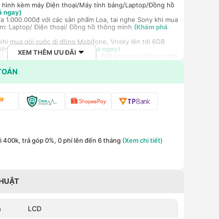
 hình kèm máy Điện thoại/Máy tính bảng/Laptop/Đồng hồ
á ngay)
a 1.000.000đ với các sản phẩm Loa, tai nghe Sony khi mua
m: Laptop/ Điện thoại/ Đồng hồ thông minh
(Khám phá
hi mua gói cước di động Mobifone, Vnsky lên tới 6GB
hiệm 5G chỉ 99k/tháng
(Khám phá ngay)
XEM THÊM ƯU ĐÃI
ất cho khách hàng doanh nghiệp B2B khi mua số lượng lớn
TOÁN
 400k, trả góp 0%, 0 phí lên đến 6 tháng
(Xem chi tiết)
THUẬT
h
LCD