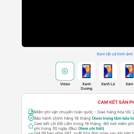
Xem tất cả hình ảnh
Video
Xanh
Xanh Lá
Xám
Dương
CAM KẾT SẢN 
Miễn phí vận chuyển toàn quốc - Giao hàng hỏa tốc 
Bảo hành chính hãng 18 tháng
(Xem trung tâm bảo h
Cam kết Lỗi Đổi Liền trong 18 tháng, đổi mới miễn p
phí trong 30 ngày đầu)
(Xem chi tiết)
Giá đã bao gồm VAT, xuất hóa đơn ngay sau khi bán 