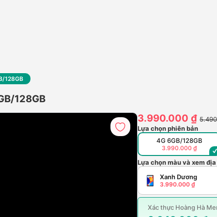
GB/128GB
6GB/128GB
3.990.000 ₫
5.490
Lựa chọn phiên bản
4G 6GB/128GB
3.990.000 ₫
Lựa chọn màu và xem địa
Xanh Dương
3.990.000 ₫
Xác thực Hoàng Hà Mem