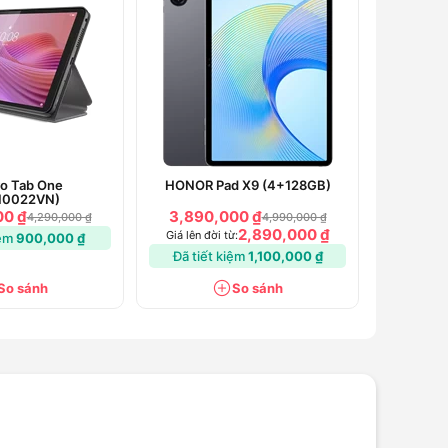
o Tab One
HONOR Pad X9 (4+128GB)
10022VN)
00 ₫
3,890,000 ₫
4,290,000 ₫
4,990,000 ₫
2,890,000 ₫
Giá lên đời từ:
iệm
900,000 ₫
Đã tiết kiệm
1,100,000 ₫
So sánh
So sánh