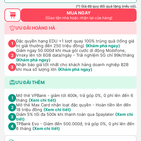
(*) Giá đã quy đổi quà tặng (nếu có).
MUA NGAY
(Giao tận nhà hoặc nhận tại cửa hàng)
ƯU ĐÃI HOÀNG HÀ
Đặc quyền hạng EDU +1 lượt quay 100% trúng quà (tổng giá
1
trị giải thưởng đến 250 triệu đồng)
(Khám phá ngay)
Giảm ngay 50.000đ khi mua gói cước di động Mobifone,
Vnsky lên tới 6GB data/ngày - Trải nghiệm 5G chỉ 99k/tháng
2
(Khám phá ngay)
Nhận báo giá tốt nhất cho khách hàng doanh nghiệp B2B
3
khi mua số lượng lớn
(Khám phá ngay)
ƯU ĐÃI THÊM
Mở thẻ VPBank - giảm tới 400k, trả góp 0%, 0 phí lên đến 6
1
tháng
(Xem chi tiết)
Mở thẻ Max Card nhận loạt đặc quyền - Hoàn tiền lên đến
2
18 triệu đồng
(Xem chi tiết)
Giảm 5% tối đa 500k khi thanh toán qua Spaylater
(Xem chi
3
tiết)
TPBank Evo - Giảm đến 500.000đ, trả góp 0%, 0 phí lên đến
4
6 tháng
(Xem chi tiết)