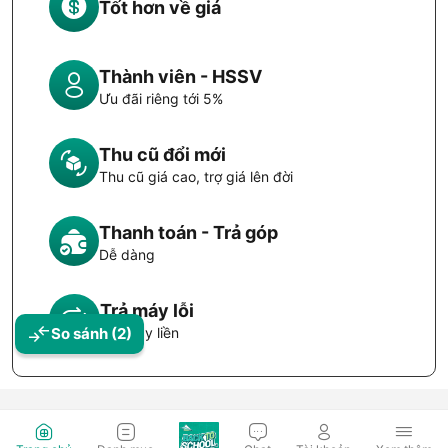
Tốt hơn về giá
Thành viên - HSSV
Ưu đãi riêng tới 5%
Thu cũ đổi mới
Thu cũ giá cao, trợ giá lên đời
Thanh toán - Trả góp
Dễ dàng
Trả máy lỗi
So sánh
(2)
Đổi máy liền