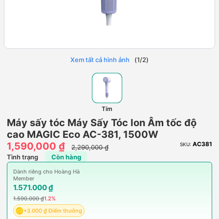
Xem tất cả hình ảnh
(
1
/
2
)
Tím
Máy sấy tóc Máy Sấy Tóc Ion Âm tốc độ
cao MAGIC Eco AC-381, 1500W
1,590,000 ₫
AC381
SKU:
2,290,000 ₫
Tình trạng
Còn hàng
Dành riêng cho Hoàng Hà
Member
1.571.000 ₫
1.590.000 ₫
1.2%
+3.000 ₫ Điểm thưởng