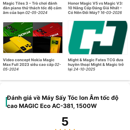
Magic Tiles 3 – Trò chơi đánh
Honor Magic V5 vs Magic V3:
đàn piano thử thách tốc độ cảm
10 Nâng Cấp Đáng Giá Nhất –
âm của bạn
02-05-2024
Có Nên Đổi Máy?
16-03-2026
Video concept Nokia Magic
Might & Magic Fates TCG đưa
Max Full 2023 siêu cao cấp
02-
huyền thoại Might & Magic trở
05-2024
lại
24-10-2025
Đánh giá về Máy Sấy Tóc Ion Âm tốc độ
cao MAGIC Eco AC-381, 1500W
5