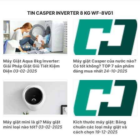
TIN CASPER INVERTER 8 KG WF-8VG1
Máy Giặt Aqua 8kg Inverter:
Máy giặt Casper của nước nào?
Giải Pháp Giặt Giũ Tiết Kiệm
Có tốt không? TOP 7 sản phẩm
Điện
03-02-2025
đáng mua nhất
24-10-2025
Máy giặt mini là gì? Máy giặt
Kích thước máy giặt: Bảng
mini loại nào tốt?
03-02-2025
chuẩn các loại máy giặt và
cách chọn
19-12-2025