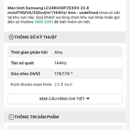
Màn hình Samsung LC24RG50FZEXXV 23.8
inch/FHD/VA/350cd/m²/144Hz/ 4ms
- undefined
chưa có sẵn
tại khu vực này. Quý khách vui lòng chọn khu vực khác hoặc gọi
đến số Hotline
1900.2091
để biết thêm chi tiết.
THÔNG SỐ KỸ THUẬT
Thời gian phản hồi
4ms
Tần số quét
144Hz
Góc nhìn (H/V)
178/178 º
Kích thước màn hình
23.8 inch
XEM CẤU HÌNH CHI TIẾT
THÔNG TIN SẢN PHẨM