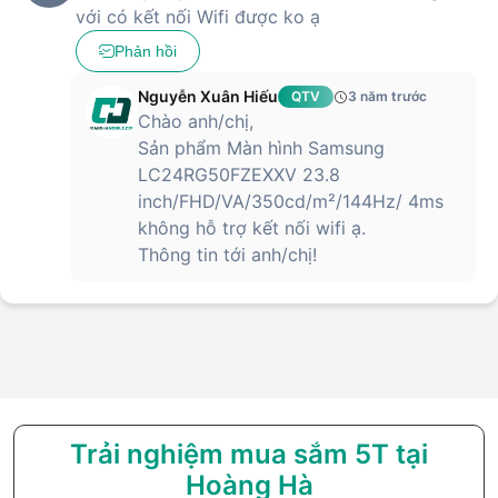
với có kết nối Wifi được ko ạ
Phản hồi
Nguyễn Xuân Hiếu
QTV
3 năm trước
Chào anh/chị,
Sản phẩm Màn hình Samsung
LC24RG50FZEXXV 23.8
inch/FHD/VA/350cd/m²/144Hz/ 4ms
không hỗ trợ kết nối wifi ạ.
Thông tin tới anh/chị!
Trải nghiệm mua sắm 5T tại
Hoàng Hà