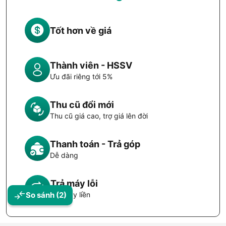
Tốt hơn về giá
Thành viên - HSSV
Ưu đãi riêng tới 5%
Thu cũ đổi mới
Thu cũ giá cao, trợ giá lên đời
Thanh toán - Trả góp
Dễ dàng
Trả máy lỗi
So sánh
(2)
Đổi máy liền