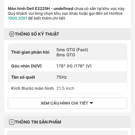
Màn hình Dell E2225H
- undefined
chưa có sẵn tại khu vực này.
Quý khách vui lòng chọn khu vực khác hoặc gọi đến số Hotline
1900.2091
để biết thêm chi tiết.
THÔNG SỐ KỸ THUẬT
5ms GTG (Fast)
Thời gian phản hồi
8ms GTG
Góc nhìn (H/V)
178° (H) /178° (V)
Tần số quét
75Hz
Kích thước màn hình
21.5 inch
XEM CẤU HÌNH CHI TIẾT
THÔNG TIN SẢN PHẨM