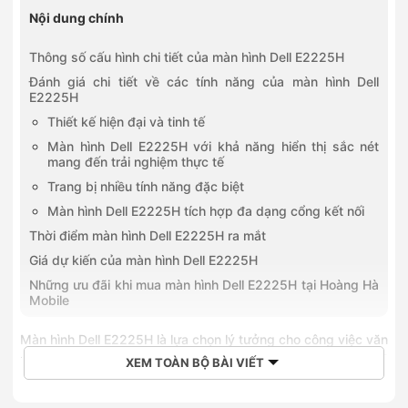
Nội dung chính
Thông số cấu hình chi tiết của màn hình Dell E2225H
Đánh giá chi tiết về các tính năng của màn hình Dell
E2225H
Thiết kế hiện đại và tinh tế
Màn hình Dell E2225H với khả năng hiển thị sắc nét
mang đến trải nghiệm thực tế
Trang bị nhiều tính năng đặc biệt
Màn hình Dell E2225H tích hợp đa dạng cổng kết nối
Thời điểm màn hình Dell E2225H ra mắt
Giá dự kiến của màn hình Dell E2225H
Những ưu đãi khi mua màn hình Dell E2225H tại Hoàng Hà
Mobile
Màn hình Dell E2225H
là lựa chọn lý tưởng cho công việc văn
phòng với thiết kế tinh gọn, hiện đại. Sở hữu kích thước 21.5
XEM TOÀN BỘ BÀI VIẾT
inch, độ phân giải Full HD (1920x1080) và tấm nền VA, màn
hình mang lại hình ảnh sắc nét, màu sắc chân thực từ mọi