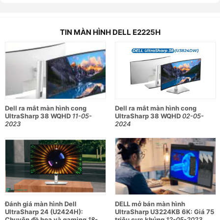
Hỗ trợ DisplayPort và VGA, dễ dàng kết nối với nhiều
thiết bị khác nhau.
TIN MÀN HÌNH DELL E2225H
Thông số cấu hình chi tiết của màn hình
Dell E2225H
Thông số
Chi tiết
Chân đế có thể điều chỉnh độ
Thiết kế
nghiêng
Khe khóa cáp
Dell ra mắt màn hình cong
Dell ra mắt màn hình cong
UltraSharp 38 WQHD
11-05-
UltraSharp 38 WQHD
02-05-
2023
2024
Kích thước màn
21.5 inch
hình
Độ sáng
250 cd/m2
Tần số quét
75Hz
Thời gian phản hồi
5ms GTG (Fast) / 8ms GTG
Độ phân giải
FHD (1920x1080)
Đánh giá màn hình Dell
DELL mở bán màn hình
UltraSharp 24 (U2424H):
UltraSharp U3224KB 6K: Giá 75
Tấm nền
VA
Chuyên đồ họa và gaming
18-
triệu cực khủng
12-05-2023