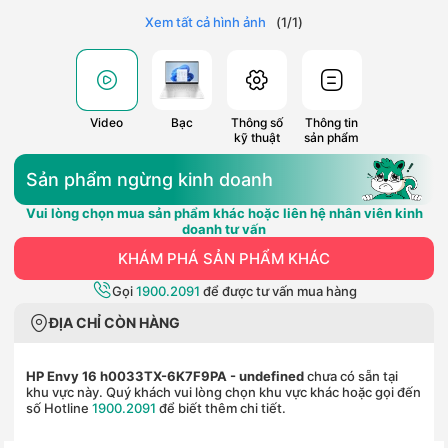
Xem tất cả hình ảnh
(
1
/
1
)
Video
Bạc
Thông số
Thông tin
kỹ thuật
sản phẩm
Sản phẩm ngừng kinh doanh
Vui lòng chọn mua sản phẩm khác hoặc liên hệ nhân viên kinh
doanh tư vấn
KHÁM PHÁ SẢN PHẨM KHÁC
Gọi
1900.2091
để được tư vấn mua hàng
ĐỊA CHỈ CÒN HÀNG
HP Envy 16 h0033TX-6K7F9PA
- undefined
chưa có sẵn tại
khu vực này. Quý khách vui lòng chọn khu vực khác hoặc gọi đến
số Hotline
1900.2091
để biết thêm chi tiết.