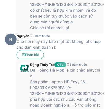
12900H/16GB/512GB/RTX3060/16.0120Hz
có chất liệu là hợp kim nhôm, về độ
bền sẽ còn tùy thuộc vào cách sử
dụng của người dùng ạ.
Chia sẻ tới anh/chị ạ!
Nguyên
3 năm trước
N
Cho hỏi máy này bảo mật tốt không, phù hợp
cho dân kinh doanh k
Phản hồi
Đặng Thúy Trà
QTV
3 năm trước
Dạ Hoàng Hà Mobile xin chào anh/chị
ạ,
Sản phẩm Laptop HP Envy 16-
h0033TX 6K7F9PA-i9-
12900H/16GB/512GB/RTX3060/16.0120Hz
phù hợp với các nhu cầu Văn phòng
hoặc Doanh nghiệp ạ. Hỗ trợ bảo mật