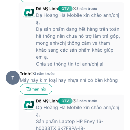
3.5mm và 1 khe cắm thẻ nhớ microSD. Pin trang bị trên máy
Đỗ Mỹ Linh
QTV
3 năm trước
có là dạng pin 6 cell công suất 83Wh, mang tới thời gian
sử
Dạ Hoàng Hà Mobile xin chào anh/chị
dụng liên tục lên tới 8-10 tiếng
với mỗi lần sạc tùy vào nhu
cầu sử dụng.
ạ,
Dạ sản phẩm đang hết hàng trên toàn
Laptop HP Envy 16-h0033TX 6K7F9PA hiện đang được bán
hệ thống nên chưa hỗ trợ làm trả góp,
ra tại Hoàng Hà Mobile với mức giá siêu tốt. Hãy đến ngay
mong anh/chị thông cảm và tham
chi nhánh Hoàng Hà Mobile gần nhất hoặc click đặt hàng để
khảo sang các sản phẩm khác giúp
được miễn phí vận chuyển toàn quốc.
em ạ.
Chia sẻ thông tin tới anh/chị ạ!
Trinh
3 năm trước
T
Máy này kim loại hay nhựa nhỉ có bền không
Phản hồi
Đỗ Mỹ Linh
QTV
3 năm trước
Dạ Hoàng Hà Mobile xin chào anh/chị
ạ,
Sản phẩm Laptop HP Envy 16-
h0033TX 6K7F9PA-i9-