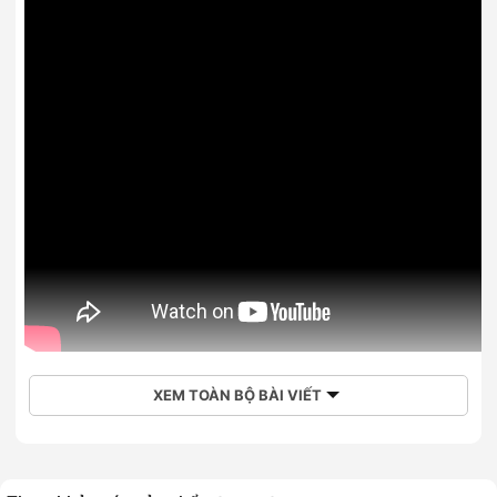
XEM TOÀN BỘ BÀI VIẾT
Mua laptop HP Envy 16-h0033TX 6K7F9PA giá rẻ chính
hãng tại Hoàng Hà Mobile
Laptop HP Envy 16-h0033TX 6K7F9PA
là mẫu máy tính
xách tay thuộc dòng laptop văn phòng Envy series tới từ