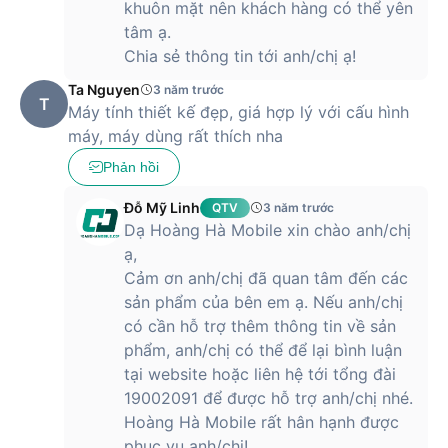
khuôn mặt nên khách hàng có thể yên
tâm ạ.
Chia sẻ thông tin tới anh/chị ạ!
Ta Nguyen
3 năm trước
T
Máy tính thiết kế đẹp, giá hợp lý với cấu hình
máy, máy dùng rất thích nha
Phản hồi
Đỗ Mỹ Linh
QTV
3 năm trước
Dạ Hoàng Hà Mobile xin chào anh/chị
ạ,
Cảm ơn anh/chị đã quan tâm đến các
sản phẩm của bên em ạ. Nếu anh/chị
có cần hỗ trợ thêm thông tin về sản
phẩm, anh/chị có thể để lại bình luận
tại website hoặc liên hệ tới tổng đài
19002091 để được hỗ trợ anh/chị nhé.
Hoàng Hà Mobile rất hân hạnh được
phục vụ anh/chị!