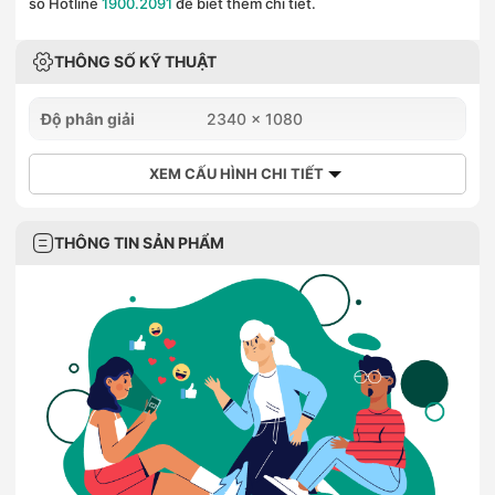
số Hotline
1900.2091
để biết thêm chi tiết.
THÔNG SỐ KỸ THUẬT
Độ phân giải
2340 x 1080
XEM CẤU HÌNH CHI TIẾT
THÔNG TIN SẢN PHẨM