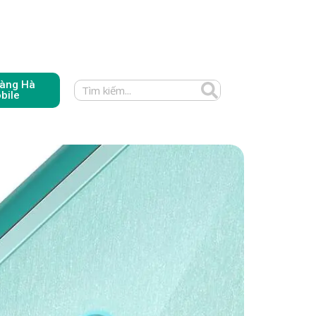
àng Hà
bile