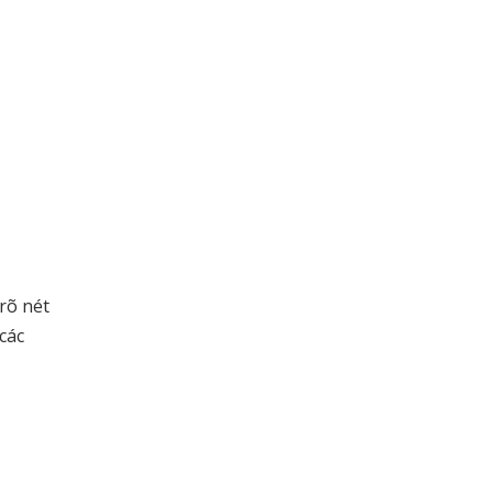
rõ nét
các