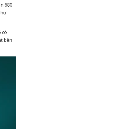
on 680
như
6 có
át bên