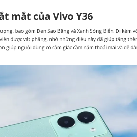
bắt mắt của Vivo Y36
 tượng, bao gồm Đen Sao Băng và Xanh Sóng Biển. Đi kèm vớ
ế viền được vát phẳng, nhờ những điều này đã giúp tăng th
còn giúp người dùng có cảm giác cầm nắm thoải mái và dễ d