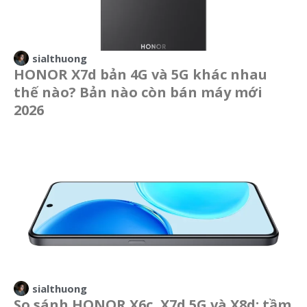
sialthuong
HONOR X7d bản 4G và 5G khác nhau
thế nào? Bản nào còn bán máy mới
2026
sialthuong
So sánh HONOR X6c, X7d 5G và X8d: tầm