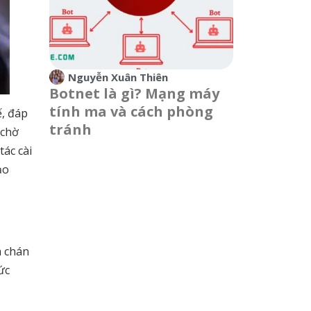
Nguyễn Xuân Thiên
Botnet là gì? Mạng máy
tính ma và cách phòng
ế, đáp
tránh
 chờ
tác cài
ạo
m chán
ức