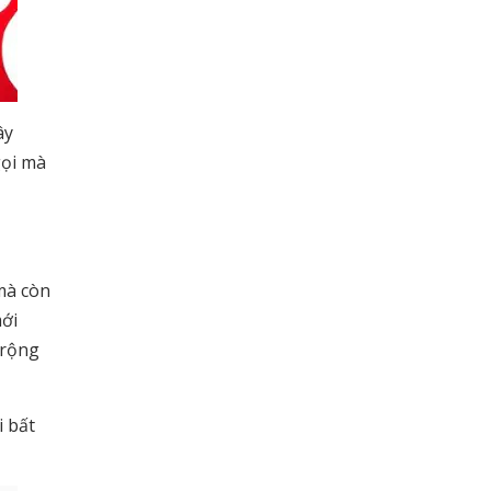
ây
gọi mà
mà còn
ới
 rộng
i bất