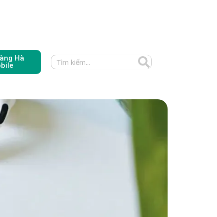
àng Hà
bile