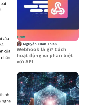
 bài
à
ại của
Nguyễn Xuân Thiên
đã
Webhook là gì? Cách
ân của
hoạt động và phân biệt
á nhân
với API
 thịnh
n nghe