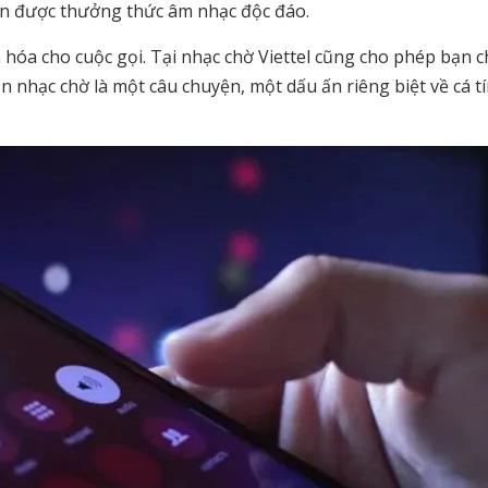
còn được thưởng thức âm nhạc độc đáo.
 hóa cho cuộc gọi. Tại nhạc chờ Viettel cũng cho phép bạn c
 nhạc chờ là một câu chuyện, một dấu ấn riêng biệt về cá t