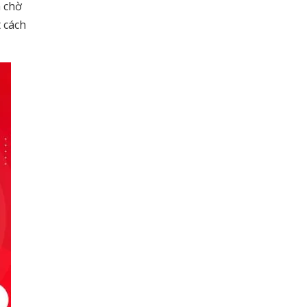
n chờ
t cách