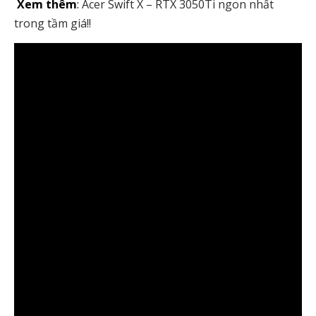
Xem thêm
:
Acer Swift X – RTX 3050Ti ngon nhất
trong tầm giá!!