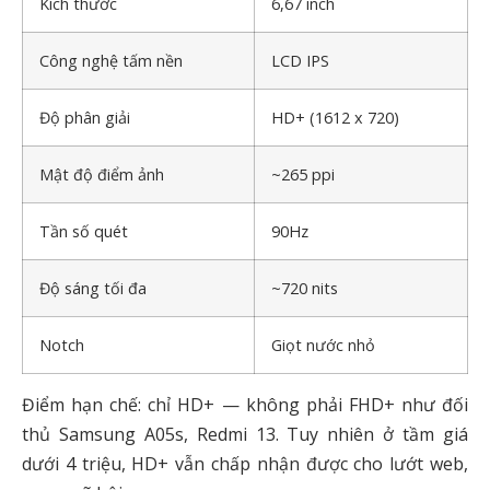
Kích thước
6,67 inch
Công nghệ tấm nền
LCD IPS
Độ phân giải
HD+ (1612 x 720)
Mật độ điểm ảnh
~265 ppi
Tần số quét
90Hz
Độ sáng tối đa
~720 nits
Notch
Giọt nước nhỏ
Điểm hạn chế: chỉ HD+ — không phải FHD+ như đối
thủ Samsung A05s, Redmi 13. Tuy nhiên ở tầm giá
dưới 4 triệu, HD+ vẫn chấp nhận được cho lướt web,