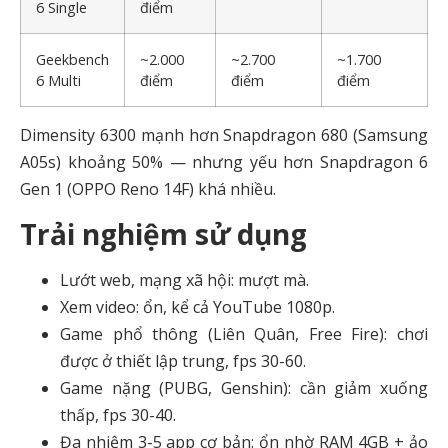
6 Single
điểm
Geekbench
~2.000
~2.700
~1.700
6 Multi
điểm
điểm
điểm
Dimensity 6300 mạnh hơn Snapdragon 680 (Samsung
A05s) khoảng 50% — nhưng yếu hơn Snapdragon 6
Gen 1 (OPPO Reno 14F) khá nhiều.
Trải nghiệm sử dụng
Lướt web, mạng xã hội: mượt mà.
Xem video: ổn, kể cả YouTube 1080p.
Game phổ thông (Liên Quân, Free Fire): chơi
được ở thiết lập trung, fps 30-60.
Game nặng (PUBG, Genshin): cần giảm xuống
thấp, fps 30-40.
Đa nhiệm 3-5 app cơ bản: ổn nhờ RAM 4GB + ảo