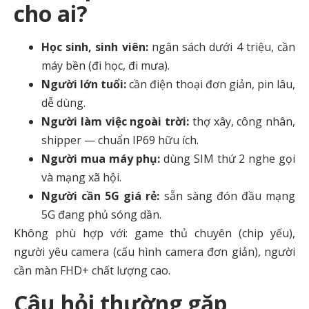
cho ai?
Học sinh, sinh viên:
ngân sách dưới 4 triệu, cần
máy bền (đi học, đi mưa).
Người lớn tuổi:
cần điện thoại đơn giản, pin lâu,
dễ dùng.
Người làm việc ngoài trời:
thợ xây, công nhân,
shipper — chuẩn IP69 hữu ích.
Người mua máy phụ:
dùng SIM thứ 2 nghe gọi
và mạng xã hội.
Người cần 5G giá rẻ:
sẵn sàng đón đầu mạng
5G đang phủ sóng dần.
Không phù hợp với: game thủ chuyên (chip yếu),
người yêu camera (cấu hình camera đơn giản), người
cần màn FHD+ chất lượng cao.
Câu hỏi thường gặp