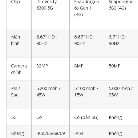
Chip
Dimensity
Snapdragon
Snapdragon
6300 5G
6s Gen 1
680 (4G)
(4G)
Màn
6,67″ HD+
6,67″ HD+
6,7″ HD+
hình
90Hz
90Hz
90Hz
Camera
32MP
8MP
50MP
chính
Pin /
5.200 mAh /
5.100 mAh /
5.000 mAh /
Sạc
45W
15W
25W
5G
Có
Có (bản 5G)
Không
Kháng
IP65/66/68/69
IP54
Không