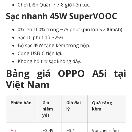
Chơi Liên Quân: ~7-8 giờ liên tục.
Sạc nhanh 45W SuperVOOC
0% lên 100% trong ~75 phút (pin lớn 5.200mAh).
Sạc 10 phút đủ ~25%.
Bộ sạc 45W tặng kèm trong hộp.
Cổng USB-C tiện lợi.
Không hỗ trợ sạc không dây.
Bảng giá OPPO A5i tại
Việt Nam
Phiên bản
Giá
Giá đại
Quà tặng
niêm
lý
kèm
yết
A5i
~3,49
~3,1 –
Voucher giảm