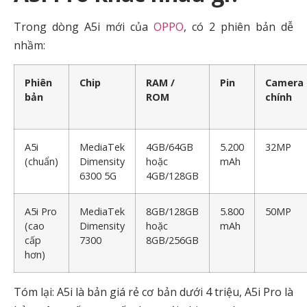
Trong dòng A5i mới của
OPPO
, có 2 phiên bản dễ
nhầm:
Phiên
Chip
RAM /
Pin
Camera
bản
ROM
chính
A5i
MediaTek
4GB/64GB
5.200
32MP
(chuẩn)
Dimensity
hoặc
mAh
6300 5G
4GB/128GB
A5i Pro
MediaTek
8GB/128GB
5.800
50MP
(cao
Dimensity
hoặc
mAh
cấp
7300
8GB/256GB
hơn)
Tóm lại: A5i là bản giá rẻ cơ bản dưới 4 triệu, A5i Pro là