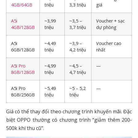
4GB/64GB
triệu
3,3 triệu
giá
A5i
~3,99
~3,5 –
Voucher + sạc
4GB/128GB
triệu
3,7 triệu
dự phòng
A5i
~4,49
~3,9 –
Voucher cao
6GB/128GB
triệu
4,2 triệu
nhất
A5i Pro
~4,99
~4,5 –
—
8GB/128GB
triệu
4,7 triệu
A5i Pro
~5,49
~5 – 5,2
—
8GB/256GB
triệu
triệu
Giá có thể thay đổi theo chương trình khuyến mãi. Đặc
biệt OPPO thường có chương trình “giảm thêm 200-
500k khi thu cũ”.