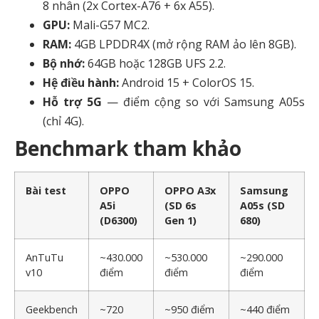
8 nhân (2x Cortex-A76 + 6x A55).
GPU:
Mali-G57 MC2.
RAM:
4GB LPDDR4X (mở rộng RAM ảo lên 8GB).
Bộ nhớ:
64GB hoặc 128GB UFS 2.2.
Hệ điều hành:
Android 15 + ColorOS 15.
Hỗ trợ 5G
— điểm cộng so với Samsung A05s
(chỉ 4G).
Benchmark tham khảo
Bài test
OPPO
OPPO A3x
Samsung
A5i
(SD 6s
A05s (SD
(D6300)
Gen 1)
680)
AnTuTu
~430.000
~530.000
~290.000
v10
điểm
điểm
điểm
Geekbench
~720
~950 điểm
~440 điểm