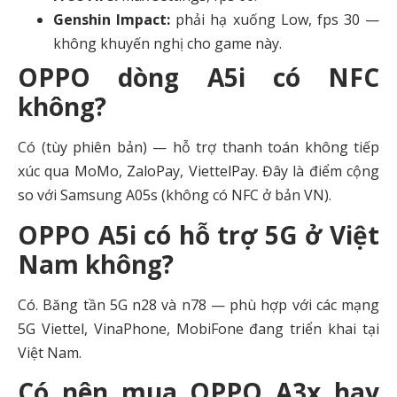
Genshin Impact:
phải hạ xuống Low, fps 30 —
không khuyến nghị cho game này.
OPPO dòng A5i có NFC
không?
Có (tùy phiên bản) — hỗ trợ thanh toán không tiếp
xúc qua MoMo, ZaloPay, ViettelPay. Đây là điểm cộng
so với Samsung A05s (không có NFC ở bản VN).
OPPO A5i có hỗ trợ 5G ở Việt
Nam không?
Có. Băng tần 5G n28 và n78 — phù hợp với các mạng
5G Viettel, VinaPhone, MobiFone đang triển khai tại
Việt Nam.
Có nên mua OPPO A3x hay