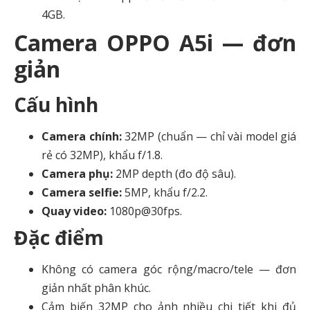
4GB.
Camera OPPO A5i — đơn
giản
Cấu hình
Camera chính:
32MP (chuẩn — chỉ vài model giá
rẻ có 32MP), khẩu f/1.8.
Camera phụ:
2MP depth (đo độ sâu).
Camera selfie:
5MP, khẩu f/2.2.
Quay video:
1080p@30fps.
Đặc điểm
Không có camera góc rộng/macro/tele — đơn
giản nhất phân khúc.
Cảm biến 32MP cho ảnh nhiều chi tiết khi đủ