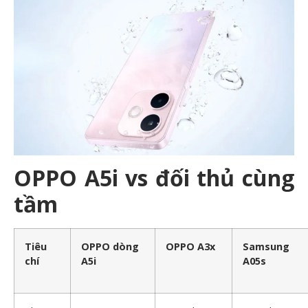
OPPO A5i vs đối thủ cùng
tầm
Tiêu
OPPO dòng
OPPO A3x
Samsung
chí
A5i
A05s