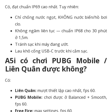
Có, đạt chuẩn IP69 cao nhất. Tuy nhiên:
Chỉ chống nước ngọt, KHÔNG nước biển/hồ bơi
clo.
Không ngâm liên tục — chuẩn IP68 cho 30 phút
ở 1,5m.
Tránh sạc khi máy đang ướt.
Lau khô cổng USB-C trước khi cắm sạc.
A5i có chơi PUBG Mobile /
Liên Quân được không?
Có:
Liên Quân:
mượt thiết lập cao nhất, fps 60.
PUBG Mobile:
chơi được ở Balanced + Smooth,
fps 60.
Free Fire:
max settings, fps 60.