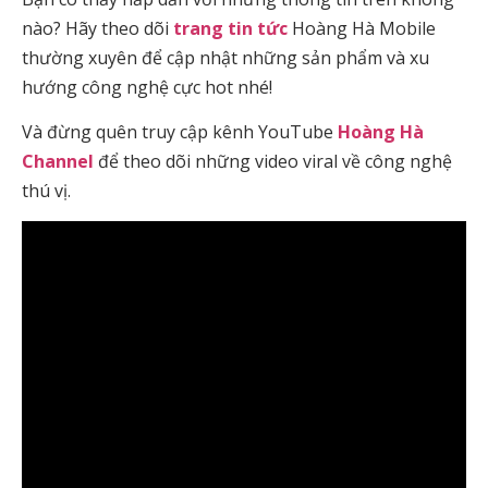
nào? Hãy theo dõi
trang tin tức
Hoàng Hà Mobile
thường xuyên để cập nhật những sản phẩm và xu
hướng công nghệ cực hot nhé!
Và đừng quên truy cập kênh YouTube
Hoàng Hà
Channel
để theo dõi những video viral về công nghệ
thú vị.