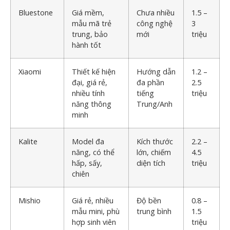
Bluestone
Giá mềm,
Chưa nhiều
1.5 –
mẫu mã trẻ
công nghệ
3
trung, bảo
mới
triệu
hành tốt
Xiaomi
Thiết kế hiện
Hướng dẫn
1.2 –
đại, giá rẻ,
đa phần
2.5
nhiều tính
tiếng
triệu
năng thông
Trung/Anh
minh
Kalite
Model đa
Kích thước
2.2 –
năng, có thể
lớn, chiếm
4.5
hấp, sấy,
diện tích
triệu
chiên
Mishio
Giá rẻ, nhiều
Độ bền
0.8 –
mẫu mini, phù
trung bình
1.5
hợp sinh viên
triệu