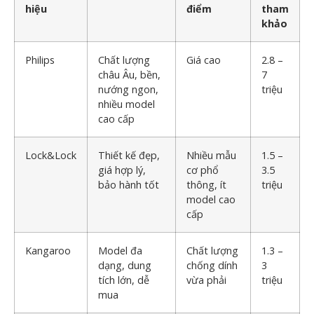
hiệu
điểm
tham
khảo
Philips
Chất lượng
Giá cao
2.8 –
châu Âu, bền,
7
nướng ngon,
triệu
nhiều model
cao cấp
Lock&Lock
Thiết kế đẹp,
Nhiều mẫu
1.5 –
giá hợp lý,
cơ phổ
3.5
bảo hành tốt
thông, ít
triệu
model cao
cấp
Kangaroo
Model đa
Chất lượng
1.3 –
dạng, dung
chống dính
3
tích lớn, dễ
vừa phải
triệu
mua