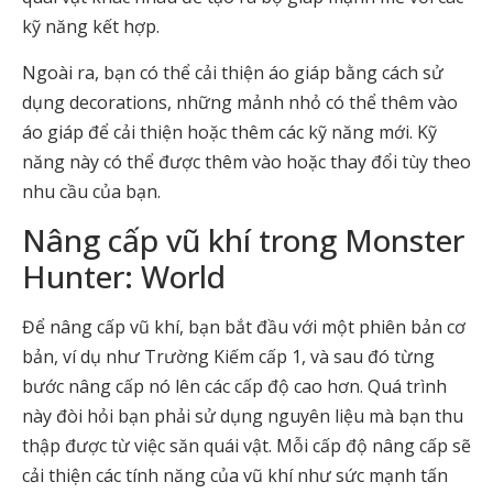
kỹ năng kết hợp.
Ngoài ra, bạn có thể cải thiện áo giáp bằng cách sử
dụng decorations, những mảnh nhỏ có thể thêm vào
áo giáp để cải thiện hoặc thêm các kỹ năng mới. Kỹ
năng này có thể được thêm vào hoặc thay đổi tùy theo
nhu cầu của bạn.
Nâng cấp vũ khí trong Monster
Hunter: World
Để nâng cấp vũ khí, bạn bắt đầu với một phiên bản cơ
bản, ví dụ như Trường Kiếm cấp 1, và sau đó từng
bước nâng cấp nó lên các cấp độ cao hơn. Quá trình
này đòi hỏi bạn phải sử dụng nguyên liệu mà bạn thu
thập được từ việc săn quái vật. Mỗi cấp độ nâng cấp sẽ
cải thiện các tính năng của vũ khí như sức mạnh tấn