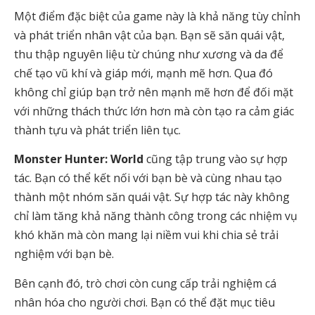
Một điểm đặc biệt của game này là khả năng tùy chỉnh
và phát triển nhân vật của bạn. Bạn sẽ săn quái vật,
thu thập nguyên liệu từ chúng như xương và da để
chế tạo vũ khí và giáp mới, mạnh mẽ hơn. Qua đó
không chỉ giúp bạn trở nên mạnh mẽ hơn để đối mặt
với những thách thức lớn hơn mà còn tạo ra cảm giác
thành tựu và phát triển liên tục.
Monster Hunter: World
cũng tập trung vào sự hợp
tác. Bạn có thể kết nối với bạn bè và cùng nhau tạo
thành một nhóm săn quái vật. Sự hợp tác này không
chỉ làm tăng khả năng thành công trong các nhiệm vụ
khó khăn mà còn mang lại niềm vui khi chia sẻ trải
nghiệm với bạn bè.
Bên cạnh đó, trò chơi còn cung cấp trải nghiệm cá
nhân hóa cho người chơi. Bạn có thể đặt mục tiêu