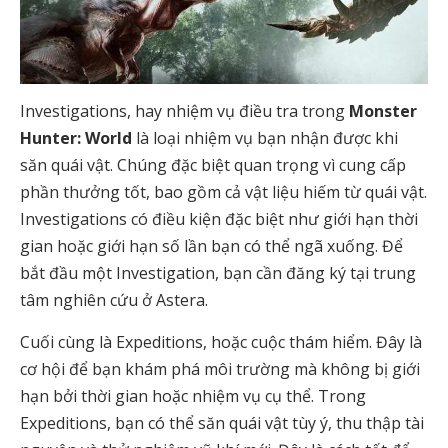
Investigations, hay nhiệm vụ điều tra trong
Monster
Hunter: World
là loại nhiệm vụ bạn nhận được khi
săn quái vật. Chúng đặc biệt quan trọng vì cung cấp
phần thưởng tốt, bao gồm cả vật liệu hiếm từ quái vật.
Investigations có điều kiện đặc biệt như giới hạn thời
gian hoặc giới hạn số lần bạn có thể ngã xuống. Để
bắt đầu một Investigation, bạn cần đăng ký tại trung
tâm nghiên cứu ở Astera.
Cuối cùng là Expeditions, hoặc cuộc thám hiểm. Đây là
cơ hội để bạn khám phá môi trường mà không bị giới
hạn bởi thời gian hoặc nhiệm vụ cụ thể. Trong
Expeditions, bạn có thể săn quái vật tùy ý, thu thập tài