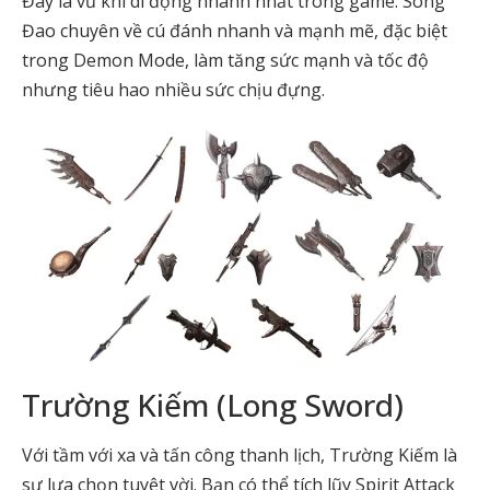
Đây là vũ khí di động nhanh nhất trong game. Song
Đao chuyên về cú đánh nhanh và mạnh mẽ, đặc biệt
trong Demon Mode, làm tăng sức mạnh và tốc độ
nhưng tiêu hao nhiều sức chịu đựng.
Trường Kiếm (Long Sword)
Với tầm với xa và tấn công thanh lịch, Trường Kiếm là
sự lựa chọn tuyệt vời. Bạn có thể tích lũy Spirit Attack