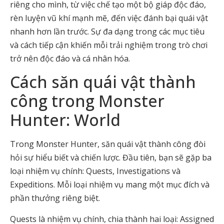
riêng cho mình, từ việc chế tạo một bộ giáp độc đáo,
rèn luyện vũ khí mạnh mẽ, đến việc đánh bại quái vật
nhanh hơn lần trước. Sự đa dạng trong các mục tiêu
và cách tiếp cận khiến mỗi trải nghiệm trong trò chơi
trở nên độc đáo và cá nhân hóa.
Cách săn quái vật thành
công trong Monster
Hunter: World
Trong Monster Hunter, săn quái vật thành công đòi
hỏi sự hiểu biết và chiến lược. Đầu tiên, bạn sẽ gặp ba
loại nhiệm vụ chính: Quests, Investigations và
Expeditions. Mỗi loại nhiệm vụ mang một mục đích và
phần thưởng riêng biệt.
Quests là nhiệm vụ chính, chia thành hai loại: Assigned