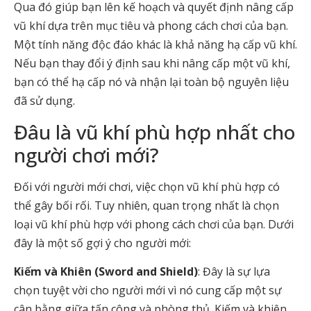
Qua đó giúp bạn lên kế hoạch và quyết định nâng cấp
vũ khí dựa trên mục tiêu và phong cách chơi của bạn.
Một tính năng độc đáo khác là khả năng hạ cấp vũ khí.
Nếu bạn thay đổi ý định sau khi nâng cấp một vũ khí,
bạn có thể hạ cấp nó và nhận lại toàn bộ nguyên liệu
đã sử dụng.
Đâu là vũ khí phù hợp nhất cho
người chơi mới?
Đối với người mới chơi, việc chọn vũ khí phù hợp có
thể gây bối rối. Tuy nhiên, quan trọng nhất là chọn
loại vũ khí phù hợp với phong cách chơi của bạn. Dưới
đây là một số gợi ý cho người mới:
Kiếm và Khiên (Sword and Shield)
: Đây là sự lựa
chọn tuyệt vời cho người mới vì nó cung cấp một sự
cân bằng giữa tấn công và phòng thủ. Kiếm và khiên