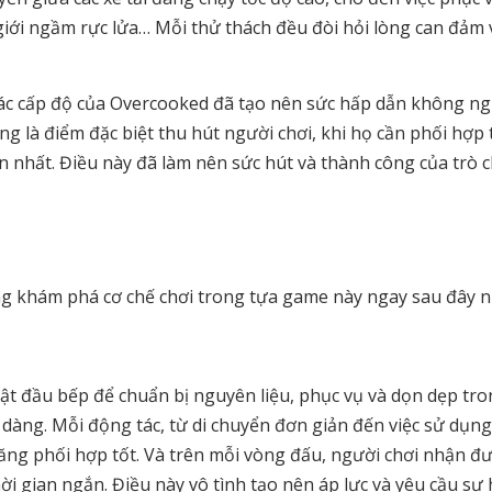
iới ngầm rực lửa… Mỗi thử thách đều đòi hỏi lòng can đảm 
 các cấp độ của Overcooked đã tạo nên sức hấp dẫn không n
g là điểm đặc biệt thu hút người chơi, khi họ cần phối hợp 
n nhất. Điều này đã làm nên sức hút và thành công của trò c
ùng khám phá cơ chế chơi trong tựa game này ngay sau đây n
vật đầu bếp để chuẩn bị nguyên liệu, phục vụ và dọn dẹp tro
 dàng. Mỗi động tác, từ di chuyển đơn giản đến việc sử dụng
 năng phối hợp tốt. Và trên mỗi vòng đấu, người chơi nhận đ
i gian ngắn. Điều này vô tình tạo nên áp lực và yêu cầu sự