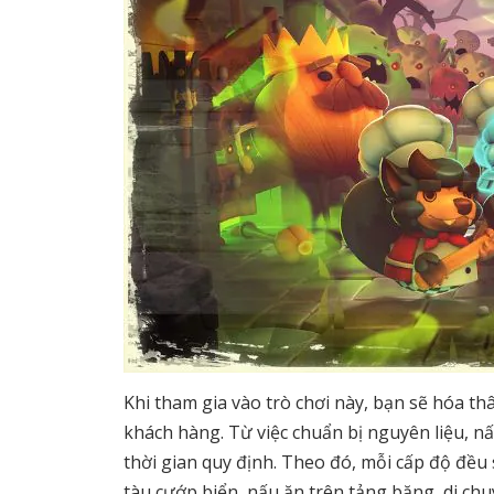
Khi tham gia vào trò chơi này, bạn sẽ hóa t
khách hàng. Từ việc chuẩn bị nguyên liệu, nấ
thời gian quy định. Theo đó, mỗi cấp độ đều
tàu cướp biển, nấu ăn trên tảng băng, di chu