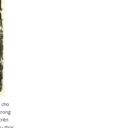
n cho
trong
trên
vụ thức