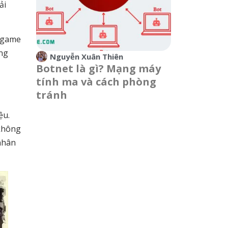
ải
a game
ưng
Nguyễn Xuân Thiên
Botnet là gì? Mạng máy
tính ma và cách phòng
tránh
ệu.
 không
nhân