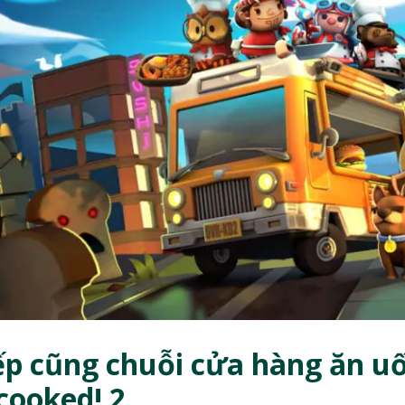
ếp cũng chuỗi cửa hàng ăn u
cooked! 2