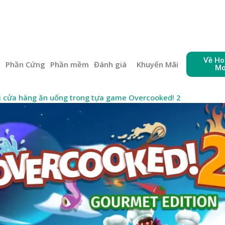
Về Ho
e
Phần Cứng
Phần mềm
Đánh giá
Khuyến Mãi
Mo
i cửa hàng ăn uống trong tựa game Overcooked! 2