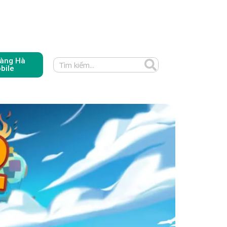
àng Hà
bile