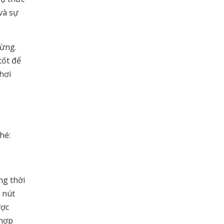
và sự
gừng.
tốt để
hơi
hé:
ng thời
 nút
ược
 hợp