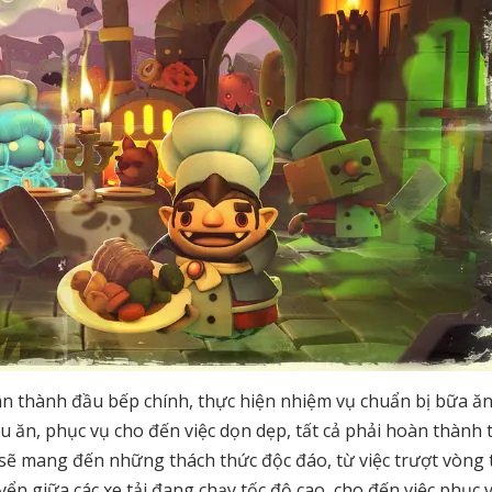
hân thành đầu bếp chính, thực hiện nhiệm vụ chuẩn bị bữa ă
u ăn, phục vụ cho đến việc dọn dẹp, tất cả phải hoàn thành 
 sẽ mang đến những thách thức độc đáo, từ việc trượt vòng 
yển giữa các xe tải đang chạy tốc độ cao, cho đến việc phục 