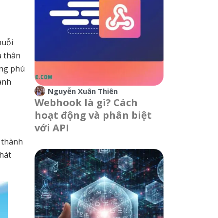
huỗi
a thân
ong phú
ành
Nguyễn Xuân Thiên
Webhook là gì? Cách
hoạt động và phân biệt
với API
 thành
hát