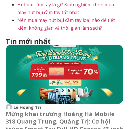
Hút bụi cầm tay là gì? Kinh nghiệm chọn mua
máy hút bụi cầm tay tốt nhất
Nên mua máy hút bụi cầm tay loại nào để tiết
kiệm không gian và thời gian làm sạch?
Tin mới nhất
Lê Hoàng Trí
Mừng khai trương Hoàng Hà Mobile
318 Quang Trung, Quảng Trị: Cơ hội
trúng Smart Tivi Full HD Coocaa 43 inch