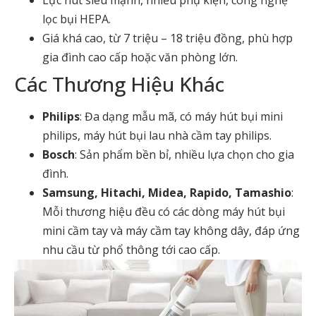
Lực hút siêu mạnh, nhiều phụ kiện, công nghệ
lọc bụi HEPA.
Giá khá cao, từ 7 triệu – 18 triệu đồng, phù hợp
gia đình cao cấp hoặc văn phòng lớn.
Các Thương Hiệu Khác
Philips
: Đa dạng mẫu mã, có
máy hút bụi mini
philips
,
máy hút bụi lau nhà cầm tay philips
.
Bosch
: Sản phẩm bền bỉ, nhiều lựa chọn cho gia
đình.
Samsung, Hitachi, Midea, Rapido, Tamashio
:
Mỗi thương hiệu đều có các dòng
máy hút bụi
mini cầm tay
và máy cầm tay không dây, đáp ứng
nhu cầu từ phổ thông tới cao cấp.